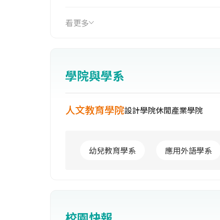
為學生教學、實習、工讀與就業的最佳場
升格改名為台灣首府大學，2011年，
看更多
完成，將成為會議中心，學生專業實習
重大建設。本校秉持永續經營的教育理
藉以羅致人才，打造卓越的「台首大」
學院與學系
人文教育學院
設計學院
休閒產業學院
幼兒教育學系
應用外語學系
校園快報