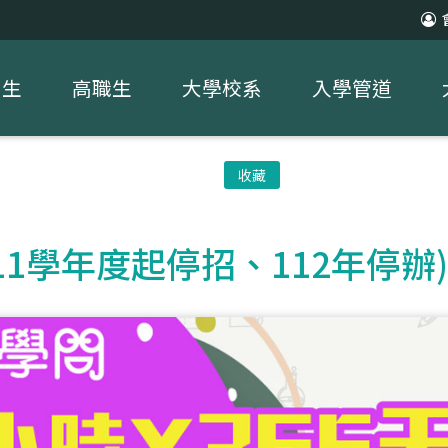
中生
高職生
大學校系
入學管道
收藏
11學年度起停招、112年停辦)