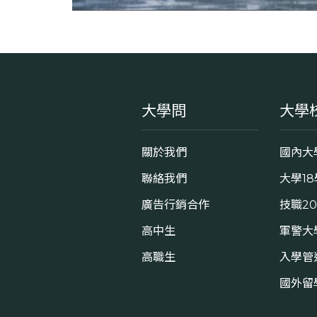
大學問
大學
關於我們
國內大
聯絡我們
大學1
廣告行銷合作
技職2
高中生
軍警大
高職生
入學管
國外留