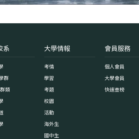
校系
大學情報
會員服務
學
考情
個人會員
8學群
學習
大學會員
0群類
考題
快速查榜
學
校園
道
活動
學
海外生
國中生