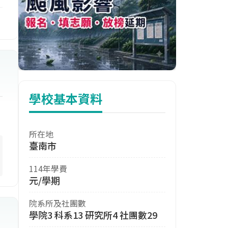
學校基本資料
所在地
臺南市
114年學費
元/學期
院系所及社團數
學院3 科系13 研究所4 社團數29