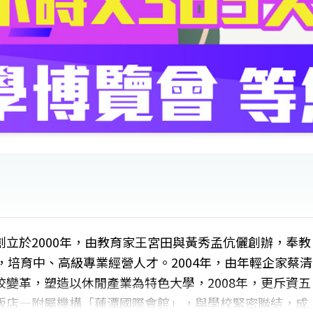
立於2000年，由教育家王宮田與黃秀孟伉儷創辦，奉教
，培育中、高級專業經營人才。2004年，由年輕企家蔡清
變革，塑造以休閒產業為特色大學，2008年，更斥資五
飯店―附屬機構「蓮潭國際會館」，與學校緊密聯結，成