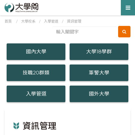
Tog
nav
首頁
/
大學校系
/
入學管道
/ 資訊管理
國內大學
大學18學群
技職20群類
軍警大學
入學管道
國外大學
資訊管理