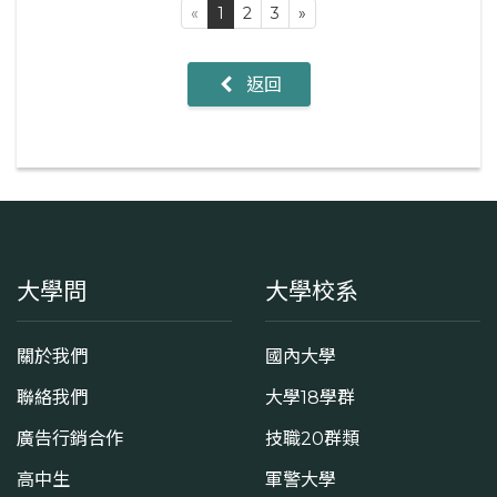
«
1
2
3
»
返回
大學問
大學校系
關於我們
國內大學
聯絡我們
大學18學群
廣告行銷合作
技職20群類
高中生
軍警大學