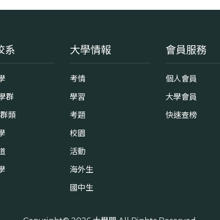
校系
大學情報
會員服務
學
考情
個人會員
8學群
學習
大學會員
0群類
考題
快速查榜
學
校園
道
活動
學
海外生
國中生