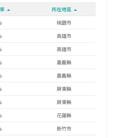
冊率
所在地區
%
桃園市
%
高雄市
%
高雄市
%
嘉義縣
%
嘉義縣
%
屏東縣
%
屏東縣
%
花蓮縣
%
新竹市