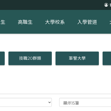
中生
高職生
大學校系
入學管道
技職20群類
軍警大學