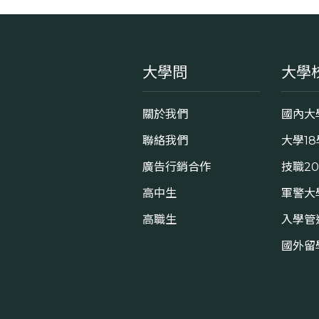
大學問
大學
關於我們
國內大
聯絡我們
大學1
廣告行銷合作
技職2
高中生
軍警大
高職生
入學管
國外留