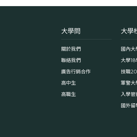
大學問
大學
關於我們
國內大
聯絡我們
大學1
廣告行銷合作
技職2
高中生
軍警大
高職生
入學管
國外留