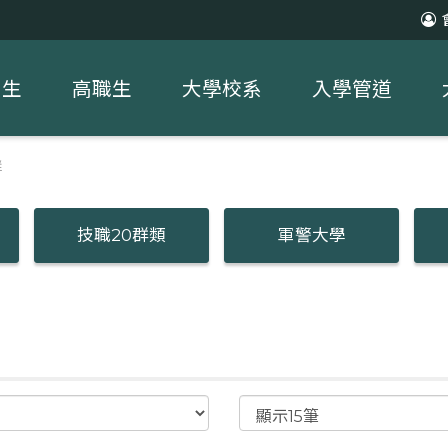
中生
高職生
大學校系
入學管道
群
技職20群類
軍警大學