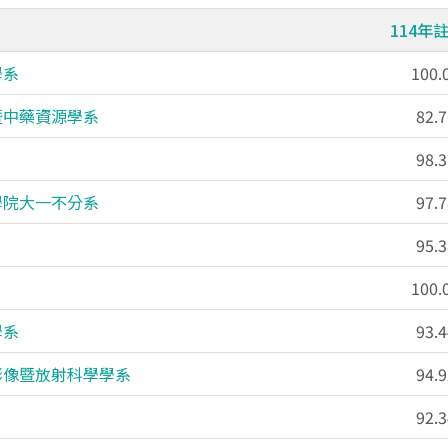
114年
學系
100
暨中藥資源學系
82.
98.
學院大一不分系
97.
95.
100
學系
93.
影像暨放射科學學系
94.
92.