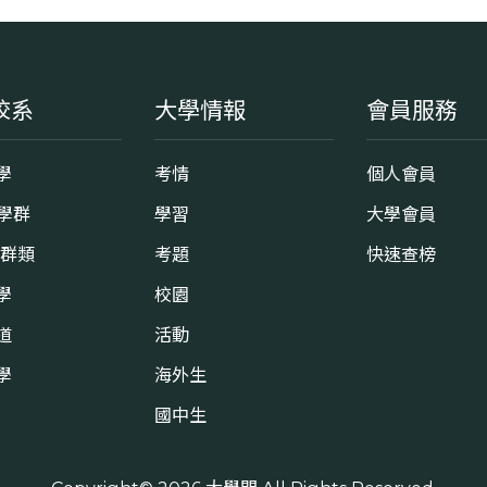
校系
大學情報
會員服務
學
考情
個人會員
8學群
學習
大學會員
0群類
考題
快速查榜
學
校園
道
活動
學
海外生
國中生