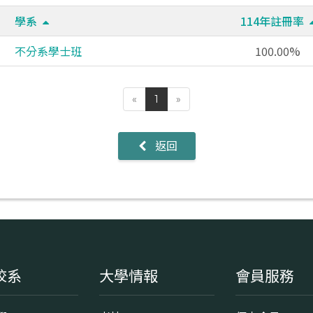
學系
114年註冊率
不分系學士班
100.00%
«
1
»
返回
校系
大學情報
會員服務