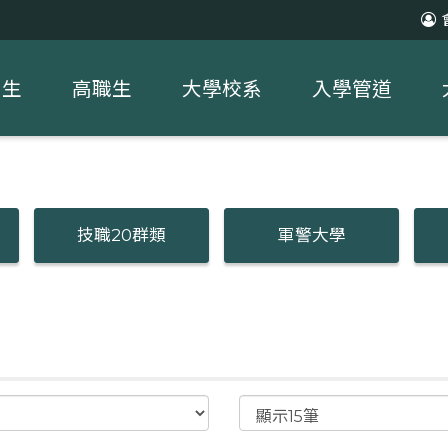
中生
高職生
大學校系
入學管道
技職20群類
軍警大學