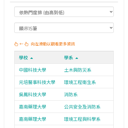
←
向左滑動以觀看更多資訊
學校
學系
中國科技大學
土木與防災系
元培醫事科技大學
環境工程衛生系
吳鳳科技大學
消防系
嘉南藥理大學
公共安全及消防系
嘉南藥理大學
環境工程與科學系