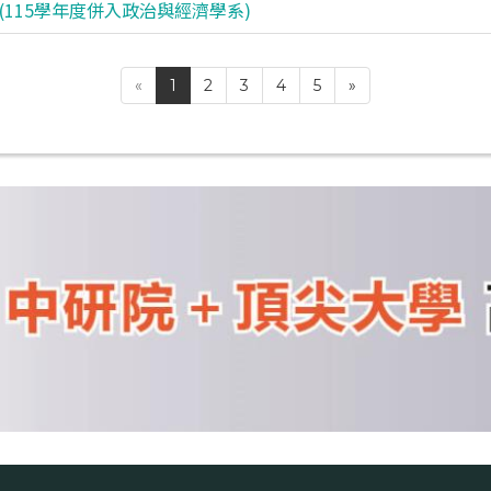
(115學年度併入政治與經濟學系)
«
1
2
3
4
5
»