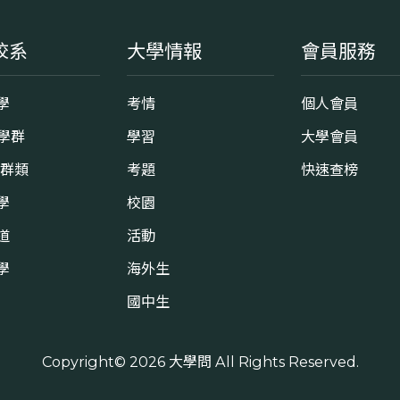
校系
大學情報
會員服務
學
考情
個人會員
8學群
學習
大學會員
0群類
考題
快速查榜
學
校園
道
活動
學
海外生
國中生
Copyright© 2026
大學問
All Rights Reserved.