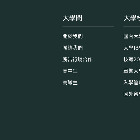
大學問
大學
關於我們
國內大
聯絡我們
大學1
廣告行銷合作
技職2
高中生
軍警大
高職生
入學管
國外留