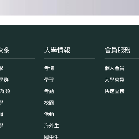
校系
大學情報
會員服務
學
考情
個人會員
8學群
學習
大學會員
0群類
考題
快速查榜
學
校園
道
活動
學
海外生
國中生