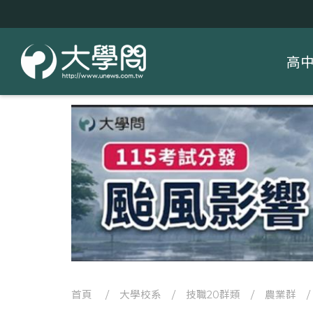
高
首頁
/
大學校系
/
技職20群類
/
農業群