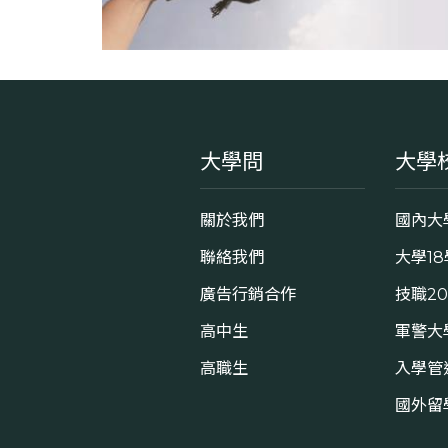
大學問
大學
關於我們
國內大
聯絡我們
大學1
廣告行銷合作
技職2
高中生
軍警大
高職生
入學管
國外留