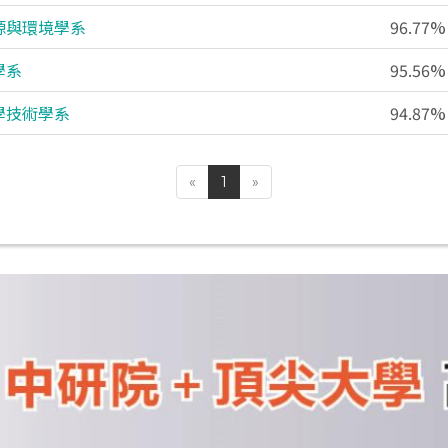
源與環境學系
96.77%
學系
95.56%
學技術學系
94.87%
«
1
»