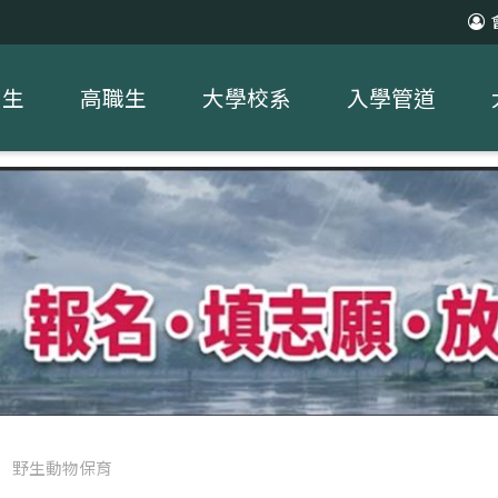
中生
高職生
大學校系
入學管道
/
野生動物保育