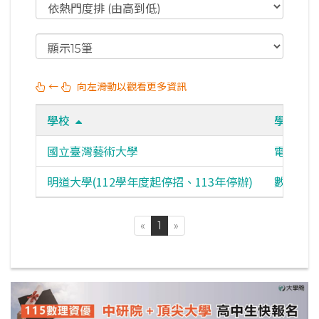
←
向左滑動以觀看更多資訊
學校
學系
國立臺灣藝術大學
電影學
明道大學(112學年度起停招、113年停辦)
數位設
«
1
»