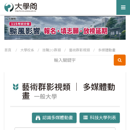
Tog
nav
首頁
/
大學校系
/
技職20群類
/
藝術群影視類
/
多媒體動畫
藝術群影視類 ｜ 多媒體動
畫
一般大學
認識多媒體動畫
科技大學列表