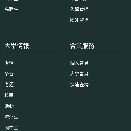
高職生
入學管道
國外留學
大學情報
會員服務
考情
個人會員
學習
大學會員
考題
快速查榜
校園
活動
海外生
國中生