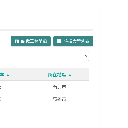
認識工藝學類
科技大學列表
冊率
所在地區
%
新北市
%
高雄市