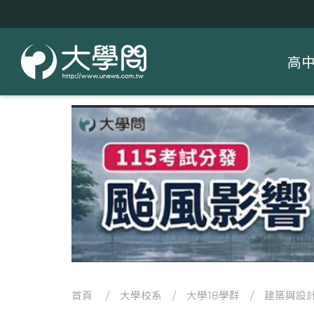
高
首頁
/
大學校系
/
大學18學群
/
建築與設