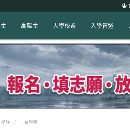
中生
高職生
大學校系
入學管道
計學群
/
工藝學類