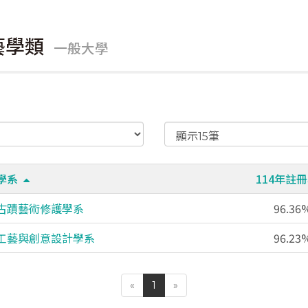
藝學類
一般大學
學系
114年註
古蹟藝術修護學系
96.36
工藝與創意設計學系
96.23
«
1
»