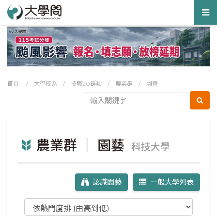
Tog
nav
首頁
/
大學校系
/
技職20群類
/
農業群
/
園藝
農業群 ｜ 園藝
科技大學
認識園藝
一般大學列表