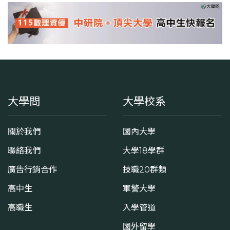
大學問
大學校系
關於我們
國內大學
聯絡我們
大學18學群
廣告行銷合作
技職20群類
高中生
軍警大學
高職生
入學管道
國外留學