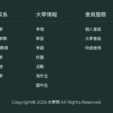
校系
大學情報
會員服務
學
考情
個人會員
8學群
學習
大學會員
0群類
考題
快速查榜
學
校園
道
活動
學
海外生
國中生
Copyright© 2026
大學問
All Rights Reserved.