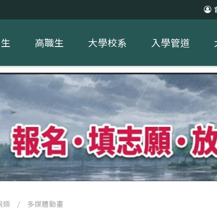
中生
高職生
大學校系
入學管道
視類
/
多媒體動畫