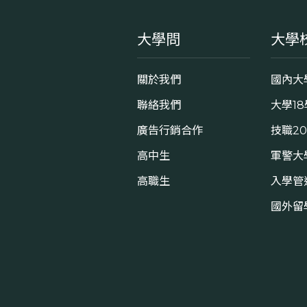
大學問
大學
關於我們
國內大
聯絡我們
大學1
廣告行銷合作
技職2
高中生
軍警大
高職生
入學管
國外留