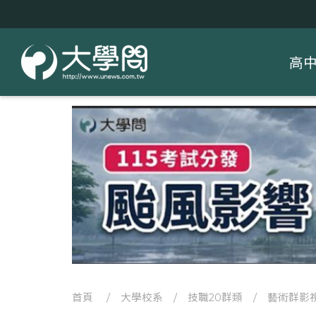
高
首頁
/
大學校系
/
技職20群類
/
藝術群影