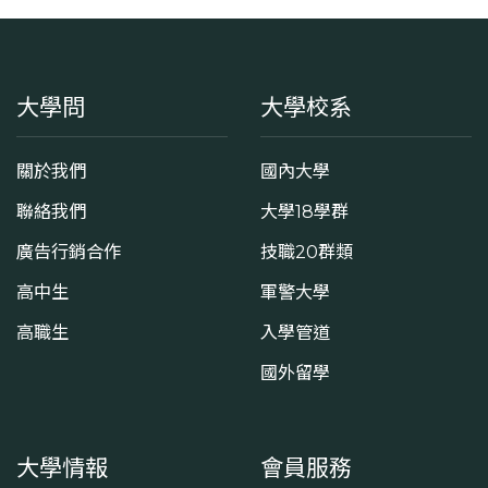
大學問
大學校系
關於我們
國內大學
聯絡我們
大學18學群
廣告行銷合作
技職20群類
高中生
軍警大學
高職生
入學管道
國外留學
大學情報
會員服務