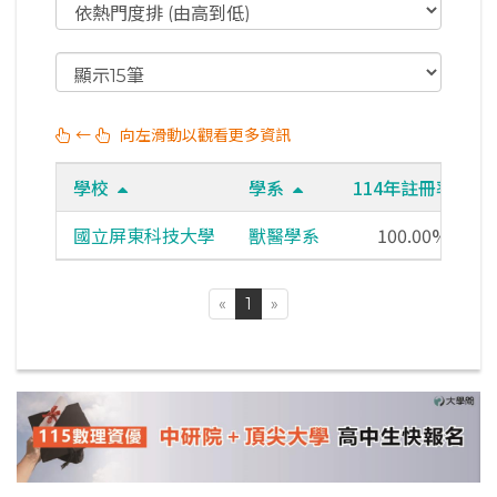
←
向左滑動以觀看更多資訊
學校
學系
114年註冊率
國立屏東科技大學
獸醫學系
100.00%
«
1
»