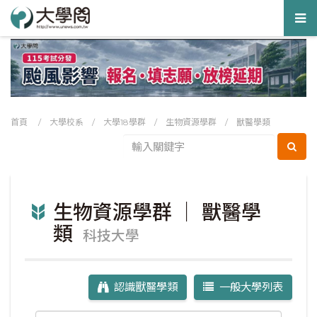
Tog
nav
首頁
/
大學校系
/
大學18學群
/
生物資源學群
/
獸醫學類
生物資源學群 ｜ 獸醫學
類
科技大學
認識獸醫學類
一般大學列表