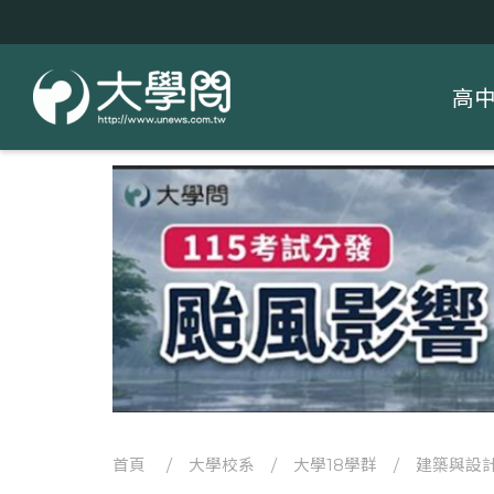
高
首頁
/
大學校系
/
大學18學群
/
建築與設