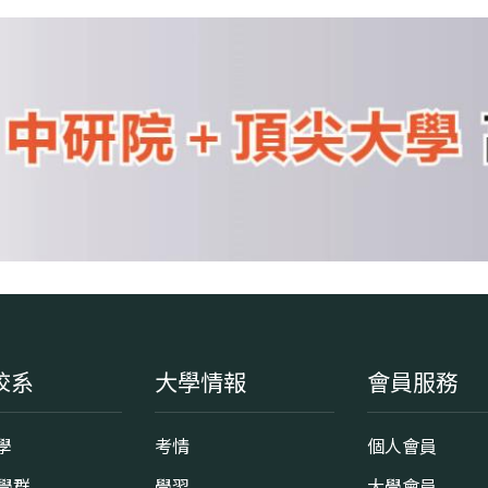
校系
大學情報
會員服務
學
考情
個人會員
8學群
學習
大學會員