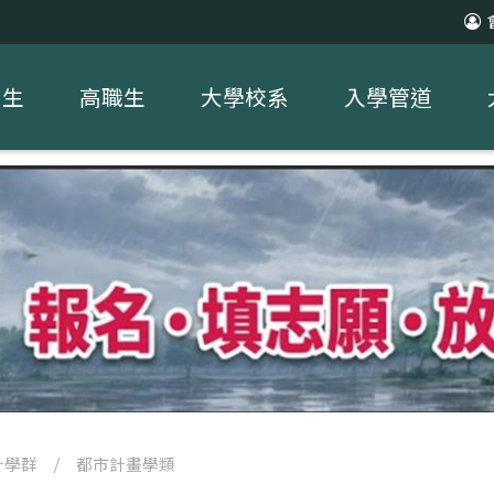
中生
高職生
大學校系
入學管道
計學群
/
都市計畫學類