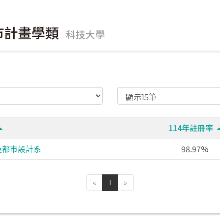
都市計畫學類
科技大學
114年註冊率
及都市設計系
98.97%
«
1
»