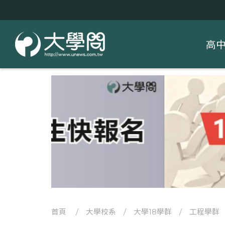
高
首頁
/
大學校系
/
大學18學群
/
工程學群