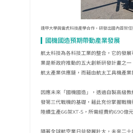
逢甲大學與雷虎科技產學合作，研發出國內首架任
國機國造預期帶動產業發展
航太科技為各科技工業的整合，它的發展
業是新政府推動的五大創新研發計畫之一
航太產業供應鏈，而藉由航太工具機產業技
因應未來「國機國造」，透過自製高級教
發第三代戰機的基礎，藉此充份掌握戰機後
陸續生產66架XT-5，所需經費約690
隨著全球航空業日益發展壯大，未來二十