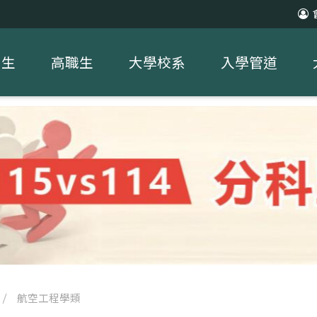
中生
高職生
大學校系
入學管道
/
航空工程學類