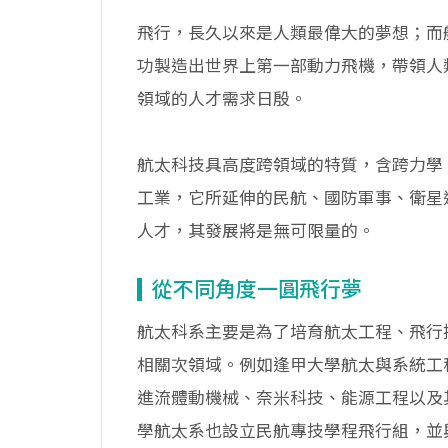
飛行，長久以來是人類最偉大的夢想；而
功製造出世界上第一部動力飛機，帶領人
領域的人才需求日殷。
航太科技具高度跨領域的特質，含跨力學
工業，它所延伸的民航、國防軍事、衛星
人才，其發展將是無可限量的。
從不同角度一圓飛行夢
航太科系主要是為了培育航太工程、飛行
相關次領域。例如逢甲大學航太與系統工
進流體動機械、奈米科技、能源工程以及
學航太系也設立民航專技學程飛行組，並