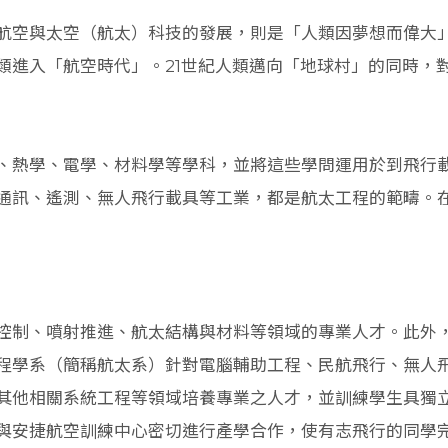
航空與太空（航太）科技的發展，則是「人類因夢想而偉大
類進入「航空時代」。21世紀人類邁向「地球村」的同時，
、熱學、電學、材料學等學科，並將這些學問運用於到飛行
通訊、遙測、無人飛行載具等工業，都是航太工程的範疇。
控制、噴射推進、航太結構與材料等領域的專業人才。此外
程學系（簡稱航太系）針對電腦輔助工程、民航飛行、無人
其他相關系統工程等領域培養專業之人才，並訓練學生具獨
與安捷航空訓練中心密切進行產學合作，使有志飛行的同學