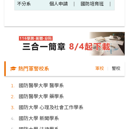
不分系
個人申請
|
國防培育班
|
統測
熱門軍警校系
軍校
警校
｜
國防醫學大學 醫學系
國防醫學大學 藥學系
國防大學 心理及社會工作學系
國防大學 新聞學系