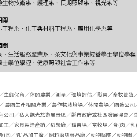
／生態保育／休閒農業／測量／環境評估／獸醫／畜牧養殖
／ 農園生產相關產業／農作物栽培場／休閒農場／園藝公司
程公司／私人觀光旅遊風景區／縣市政府或社區發展協會／
加工／家具製造產銷／紙漿廠／種苗場／畜牧場／食(肉／乳
食(肉／乳)品加工廠／飼料廠與藥品廠／動物醫院／動物園