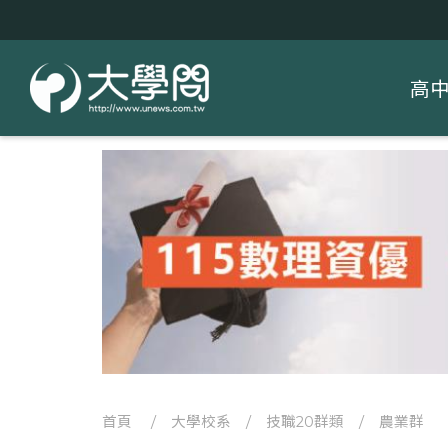
高
首頁
/
大學校系
/
技職20群類
/
農業群