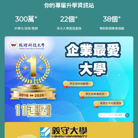
你的專屬升學資訊站
+
+
+
300
萬
22
個
38
個
中學生/家長/老師
多元入學管道查詢
學群群類專業情報