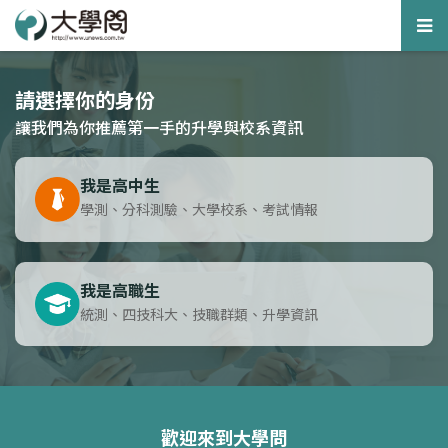
Tog
nav
請選擇你的身份
讓我們為你推薦第一手的升學與校系資訊
我是高中生
學測、分科測驗、大學校系、考試情報
我是高職生
統測、四技科大、技職群類、升學資訊
歡迎來到大學問