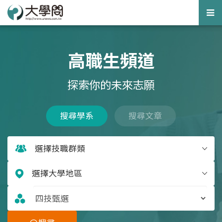
Tog
nav
高職生頻道
探索你的未來志願
搜尋學系
搜尋文章
選擇技職群類
選擇大學地區