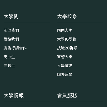
大學問
大學校系
關於我們
國內大學
聯絡我們
大學18學群
廣告行銷合作
技職20群類
高中生
軍警大學
高職生
入學管道
國外留學
大學情報
會員服務