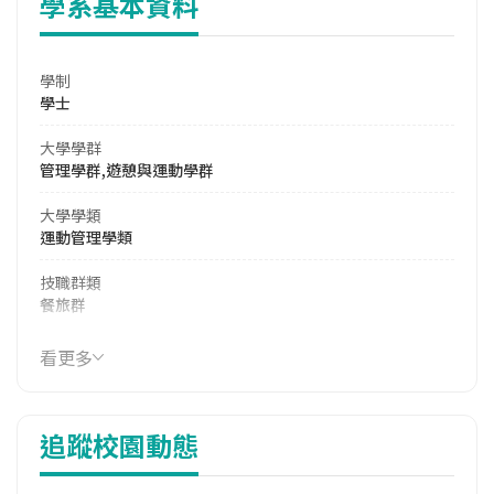
學系基本資料
學制
學士
大學學群
管理學群,遊憩與運動學群
大學學類
運動管理學類
技職群類
餐旅群
114年學費
看更多
35,148 元/學期
114年雜費
追蹤校園動態
7,748 元/學期
114年註冊率