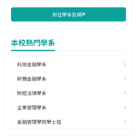
100.00%
前往學系官網
學系電話
(06)2873335#2675
學系地址
本校熱門學系
臺南市安南區台江大道 3 段 600 號
科技金融學系
財務金融學系
財經法律學系
企業管理學系
金融管理學院學士班