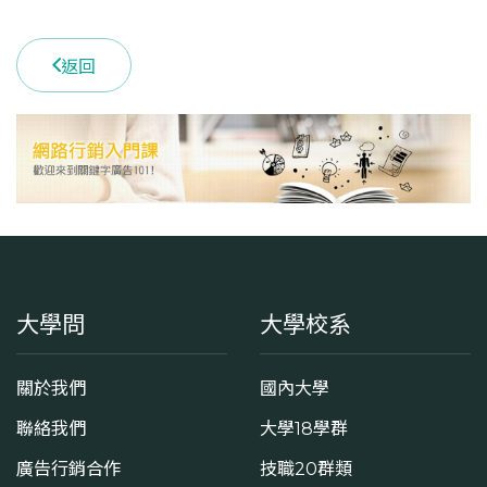
返回
大學問
大學校系
關於我們
國內大學
聯絡我們
大學18學群
廣告行銷合作
技職20群類