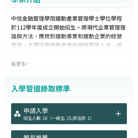
中信金融管理學院運動產業管理學士學位學程
於112學年度成立開始招生。將現代企業管理理
論與方法，應用到運動事業和運動企業的經營
管理，主要培育運動產業經營與管理人才、運
動賽會規劃與管理人才、提升體育專業知能、
運動場館規劃、行政能力和運動觀光與遊程規
看更多
劃能力。學生除了學習企業經營知識與體育運
動事務之外，更具備實際參與運動賽會活動、
入學管道錄取標準
提升管理、領導和問題處理的能力。本校與台
灣運動彩券公司進行產學合作，結合運動與金
融衍生性商品及法規概念，積極提升我國運動
申請入學
及產業的連結，培養全球化與國際之佈局的領
招生人數: 16（一般生: 15,原住民: 1）
導級人才。
繁星推薦