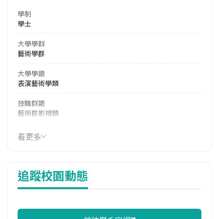
學制
學士
大學學群
藝術學群
大學學類
表演藝術學類
技職群類
藝術群影視類
114年學費
看更多
38,055 元/學期
114年雜費
追蹤校園動態
9,479 元/學期
114年註冊率
93.83%