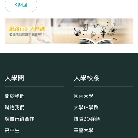
返回
大學問
大學校系
關於我們
國內大學
聯絡我們
大學18學群
廣告行銷合作
技職20群類
高中生
軍警大學