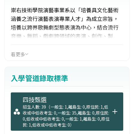
崇右技術學院演藝事業系以「培養具文化藝術
涵養之流行演藝表演專業人才」為成立宗旨，
培養以跨界歌舞劇型態表演為中心，結合流行
音樂、舞蹈、戲劇跨領域的表演、創作、製
作、自我行銷之能力，再連結本校影視傳播與
視覺設計文創類系多元視角，在當前文創、商
看更多
演、會展對表演越加需求的趨勢，具有十足的
發展潛力。
入學管道錄取標準
四技甄選
招生人數: 39（一般生: 1,離島生: 0,原住民: 1,低
收或中低收考生: 0,一般生: 35,離島生: 0,原住民:
0,低收或中低收考生: 0,一般生: 1,離島生: 0,原住
民: 1,低收或中低收考生: 0）