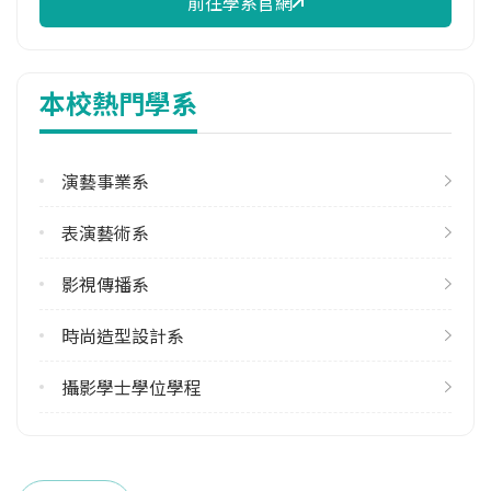
前往學系官網
修輔系人數
113學年度上學期
1
本校熱門學系
113學年度下學期
2
演藝事業系
學系電話
(02)24237785 #520
表演藝術系
學系地址
基隆市信義區義七路40號
影視傳播系
時尚造型設計系
攝影學士學位學程