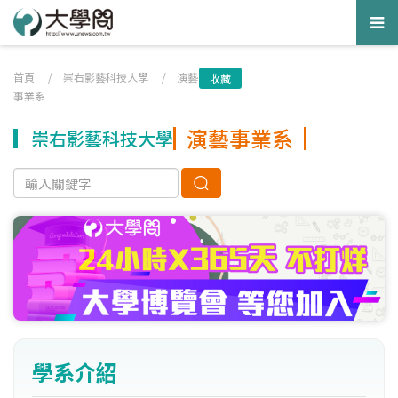
Tog
nav
首頁
/
崇右影藝科技大學
/
演藝
收藏
事業系
演藝事業系
崇右影藝科技大學
學系介紹