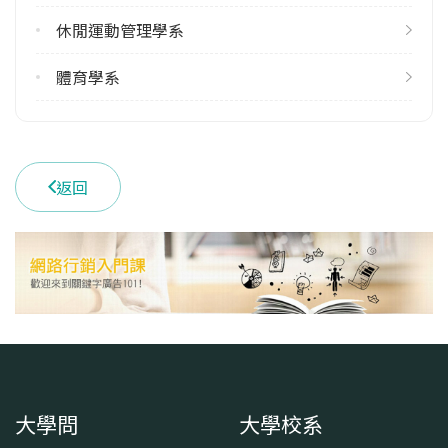
9
休閒運動管理學系
雙主修人數
113學年度上學期
體育學系
7
113學年度下學期
3
返回
學系電話
(02)23113040 #4612
學系地址
臺北市中正區愛國西路1號
大學問
大學校系