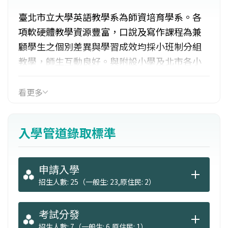
臺北市立大學英語教學系為師資培育學系。各
項軟硬體教學資源豐富，口說及寫作課程為兼
顧學生之個別差異與學習成效均採小班制分組
教學，師生互動良好。與附設小學及北市各小
學皆有緊密合作關係，提供學生教育實習機
會，協助學生成為具有內省思考能力與英語文
看更多
教學之專業英語教學人員。此外，為了因應轉
型與社會之需要，利用現有之優勢，培養學生
入學管道錄取標準
以英語公開演說、即席問答、或做專業簡報之
能力。
申請入學
招生人數: 25（一般生: 23,原住民: 2）
考試分發
招生人數: 7（一般生: 6,原住民: 1）