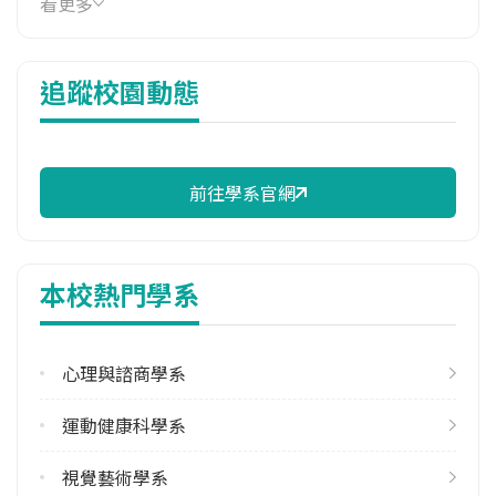
看更多
14,200 元/學期
114年雜費
追蹤校園動態
6,000 元/學期
114年註冊率
100.00%
前往學系官網
校際選課人數
113學年度上學期
1
本校熱門學系
113學年度下學期
9
心理與諮商學系
修輔系人數
113學年度上學期
運動健康科學系
15
113學年度下學期
視覺藝術學系