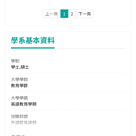
上一頁
1
2
下一頁
學系基本資料
學制
學士,碩士
大學學群
教育學群
大學學類
英語教育學類
技職群類
外語群英語類
114年學費