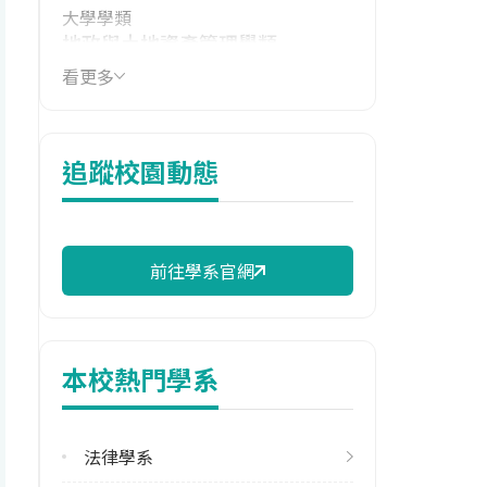
大學學類
地政與土地資產管理學類
看更多
114年學費
15,670 元/學期
114年雜費
追蹤校園動態
6,500 元/學期
114年註冊率
99.17%
前往學系官網
校際選課人數
113學年度上學期
8
本校熱門學系
113學年度下學期
18
法律學系