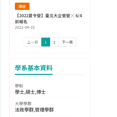
講座
【2022夏令營】臺北大企管營╳ 6/4
前報名
2022-04-25
上一頁
1
2
下一頁
學系基本資料
學制
學士,碩士,博士
大學學群
法政學群,管理學群