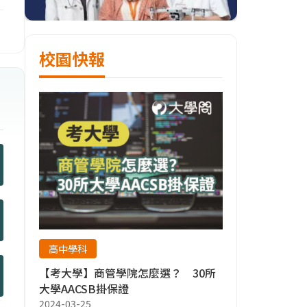
校園快報
高中學科
【考大學】商管學院怎麼選？ 30所
大學AACSB掛保證
2024-03-25