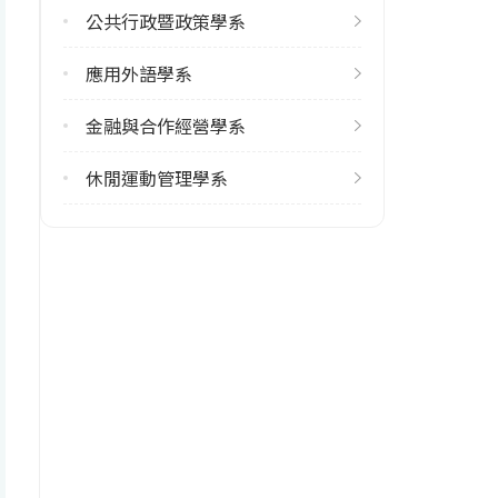
修輔系人數
公共行政暨政策學系
113學年度上學期
57
應用外語學系
113學年度下學期
金融與合作經營學系
48
休閒運動管理學系
雙主修人數
113學年度上學期
30
113學年度下學期
25
雙聯學制人數
113學年度下學期
2
學系電話