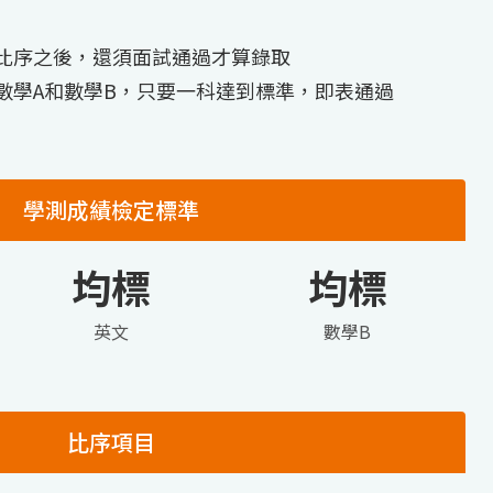
比序之後，還須面試通過才算錄取
數學A和數學B，只要一科達到標準，即表通過
學測成績檢定標準
均標
均標
英文
數學B
比序項目