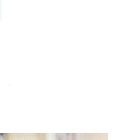
(02)86741111 #67307
學系地址
新北市三峽區大學路151號