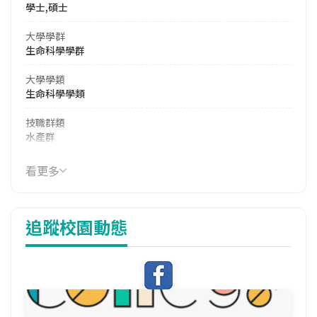
學士,碩士
大學學群
生命科學學群
大學學類
生命科學學類
技職群類
水產群
114年學費
看更多
15,030 元/學期
114年雜費
追蹤校園動態
9,410 元/學期
114年註冊率
93.75%
校際選課人數
113學年度下學期