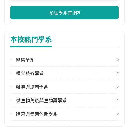
2
前往學系官網
修輔系人數
113學年度上學期
4
本校熱門學系
113學年度下學期
2
獸醫學系
雙主修人數
113學年度上學期
視覺藝術學系
3
輔導與諮商學系
113學年度下學期
3
微生物免疫與生物藥學系
學系電話
體育與健康休閒學系
(05)2717840或(05)2717841