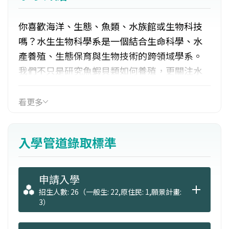
你喜歡海洋、生態、魚類、水族館或生物科技
嗎？水生生物科學系是一個結合生命科學、水
產養殖、生態保育與生物技術的跨領域學系。
我們不只是研究魚蝦貝類如何養殖，更關注水
域生態環境、水生生物健康、生物科技應用及
水產產業的永續發展。
看更多
本系以「水產養殖」與「水生生物科技」兩大
領域為核心，透過理論學習、實驗操作、校外
入學管道錄取標準
實習及專題研究，培養具備科學素養、實務能
力與創新思維的專業人才，成為未來水產產
業、生物科技及環境保育的重要推手。
申請入學
招生人數: 26（一般生: 22,原住民: 1,願景計畫:
3）