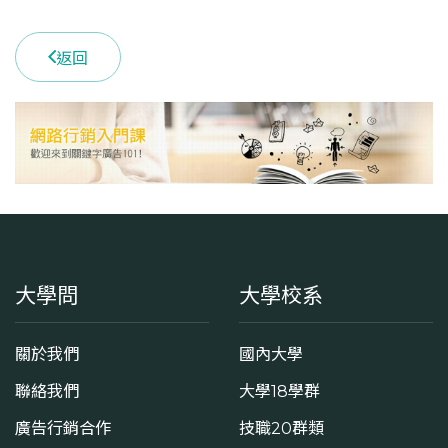
學系地址
嘉義市東區鹿寮里學府路300號
返回
大學問
大學校系
關於我們
國內大學
聯絡我們
大學18學群
廣告行銷合作
技職20群類