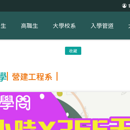
中生
高職生
大學校系
入學管道
收藏
學
營建工程系