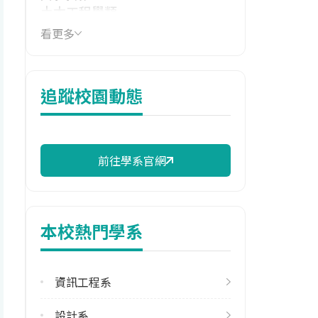
土木工程學類
看更多
技職群類
土木與建築群
114年學費
追蹤校園動態
17,320 元/學期
114年雜費
11,070 元/學期
前往學系官網
114年註冊率
100.00%
本校熱門學系
校際選課人數
113學年度上學期
12
資訊工程系
113學年度下學期
設計系
21