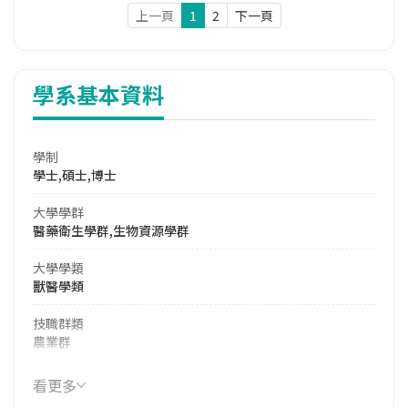
上一頁
1
2
下一頁
學系基本資料
學制
學士,碩士,博士
大學學群
醫藥衛生學群,生物資源學群
大學學類
獸醫學類
技職群類
農業群
114年學費
看更多
16,830 元/學期