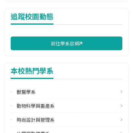
114年雜費
追蹤校園動態
10,510 元/學期
114年註冊率
100.00%
前往學系官網
學系電話
(08)7703202 #5089
學系地址
本校熱門學系
屏東縣內埔鄉學府路1號
獸醫學系
動物科學與畜產系
時尚設計與管理系