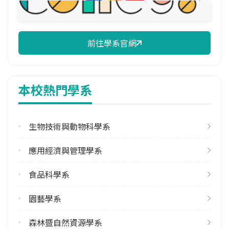
校際選課人數
113學年度上學期
2
前往學系官網
113學年度下學期
3
本校熱門學系
修輔系人數
113學年度上學期
7
生物技術與動物科學系
113學年度下學期
4
應用經濟與管理學系
雙主修人數
食品科學系
113學年度上學期
12
園藝學系
113學年度下學期
森林暨自然資源學系
11