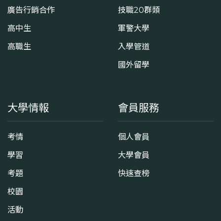
廣告行銷合作
技職20群類
高中生
軍警大學
高職生
入學管道
國外留學
大學情報
會員服務
考情
個人會員
學習
大學會員
考題
快速查榜
校園
活動