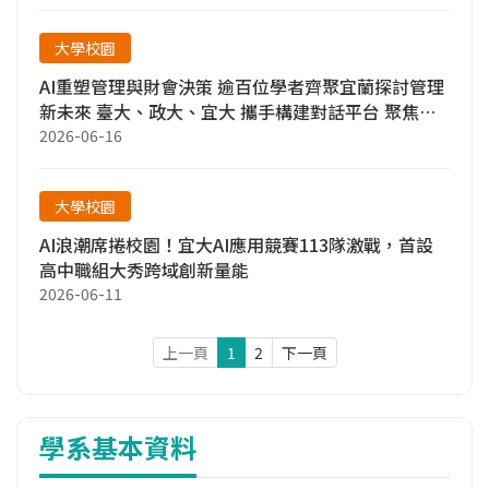
大學校園
AI重塑管理與財會決策 逾百位學者齊聚宜蘭探討管理
新未來 臺大、政大、宜大 攜手構建對話平台 聚焦人
工智慧、現代管理與永續治理
2026-06-16
大學校園
AI浪潮席捲校園！宜大AI應用競賽113隊激戰，首設
高中職組大秀跨域創新量能
2026-06-11
上一頁
1
2
下一頁
學系基本資料