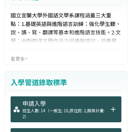
國立宜蘭大學外國語文學系課程涵蓋三大重
點：1.基礎英語與進階語言訓練：強化學生聽、
說、讀、寫、翻譯等基本和進階語言技能。2.文
學：由對西洋文學作品之研讀與探討，培養學
生理解、欣賞與解析文學作品與學術研究能
力。3.語言學與英語教學：建立學生對語言學的
看更多
知識，並培育學生在教學方面的專業知識與教
學技巧。除此之外也極為重視第二外語（日
入學管道錄取標準
語、法語）能力之養成，並鼓勵學生報考第二
外語檢定，同時亦開設實習課程讓學生能夠提
早和產業接軌。
申請入學
招生人數: 14（一般生: 10,原住民: 2,願景計畫:
2）