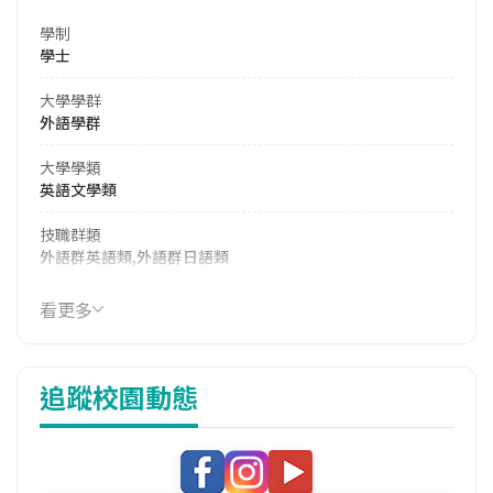
學制
學士
大學學群
外語學群
大學學類
英語文學類
技職群類
外語群英語類,外語群日語類
114年學費
看更多
15,887 元/學期
114年雜費
追蹤校園動態
6,940 元/學期
114年註冊率
90.48%