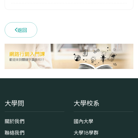
學系電話
(03)9357400 #7880
返回
學系地址
宜蘭縣宜蘭市神農路一段1號
大學問
大學校系
關於我們
國內大學
聯絡我們
大學18學群