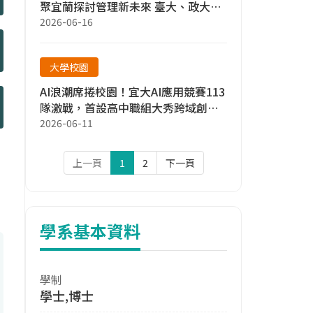
聚宜蘭探討管理新未來 臺大、政大、
宜大 攜手構建對話平台 聚焦人工智
2026-06-16
慧、現代管理與永續治理
大學校園
AI浪潮席捲校園！宜大AI應用競賽113
隊激戰，首設高中職組大秀跨域創新
量能
2026-06-11
上一頁
1
2
下一頁
學系基本資料
學制
學士,博士