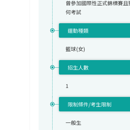
曾參加國際性正式錦標賽且
何考試
運動種類
籃球(女)
招生人數
1
限制條件/考生限制
一般生