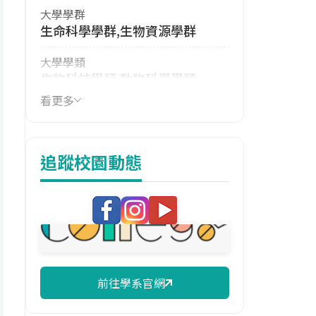
大學學群
生命科學學群,生物資源學群
大學學類
生物科技學類,動物科學學類
看更多
技職群類
農業群
114年學費
追蹤校園動態
16,042 元/學期
114年雜費
10,044 元/學期
114年註冊率
95.65%
前往學系官網
校際選課人數