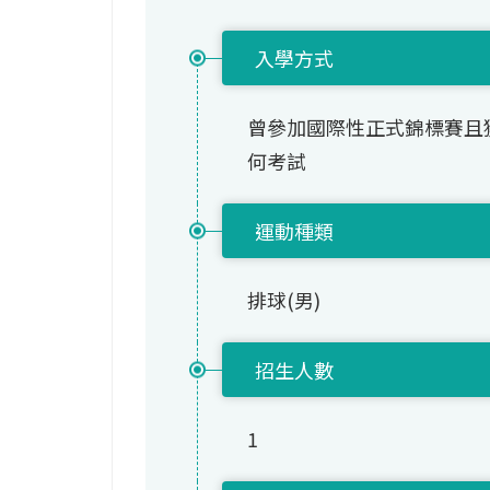
入學方式
曾參加國際性正式錦標賽且
何考試
運動種類
排球(男)
招生人數
1