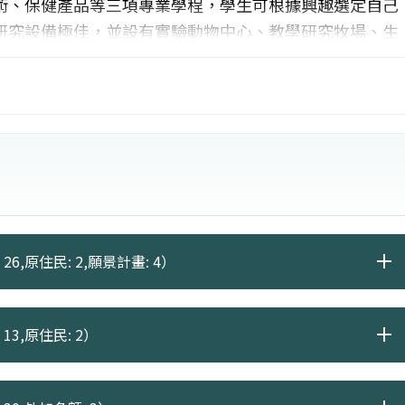
術、保健產品等三項專業學程，學生可根據興趣選定自己
研究設備極佳，並設有實驗動物中心、教學研究牧場、生
元的教學與研究環境。
26,原住民: 2,願景計畫: 4）
13,原住民: 2）