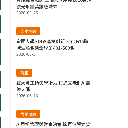
觀光永續獎銀級殊榮
2026-06-25
大學校園
宜蘭大學SDG9產業創新、SDG15陸
域生態名列全球第401-600名
2026-06-24
講座
宜大資工頂尖學術力 打造艾老師AI最
強大腦
2026-06-16
大學校園
AI重塑管理與財會決策 逾百位學者齊