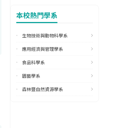
113學年度上學期
4
本校熱門學系
修輔系人數
113學年度上學期
生物技術與動物科學系
1
應用經濟與管理學系
雙主修人數
113學年度上學期
食品科學系
1
園藝學系
學系電話
(03)9357400 #7705
森林暨自然資源學系
學系地址
宜蘭縣宜蘭市神農路一段1號