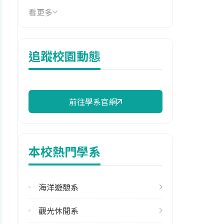
看更多
技職群類
水產群
114年學費
追蹤校園動態
14,327 元/學期
114年雜費
9,164 元/學期
前往學系官網
114年註冊率
40.00%
本校熱門學系
雙主修人數
113學年度下學期
1
海洋遊憩系
學系電話
觀光休閒系
(06)9264115 #3011