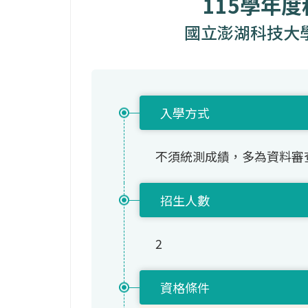
115學年
國立澎湖科技大
入學方式
不須統測成績，多為資料審
招生人數
2
資格條件