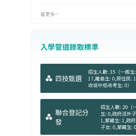
看更多
入學管道錄取標準
招生人數: 35（一般生: 
四技甄選
17,離島生: 0,原住民:
收或中低收考生: 0）
招生人數: 20（一
聯合登記分
生: 0,政府派外子
發
1,蒙藏生: 1,政
子女: 0,蒙藏生: