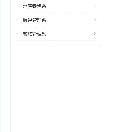
水產養殖系
學系地址
澎湖縣馬公市六合路300號
航運管理系
餐旅管理系