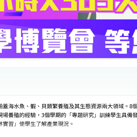
涵蓋海水魚、蝦、貝類繁養殖及其生態資源兩大領域。8
現場養殖的經驗，3個學期的「專題研究」訓練學生具備
界實習」使學生了解產業現況。