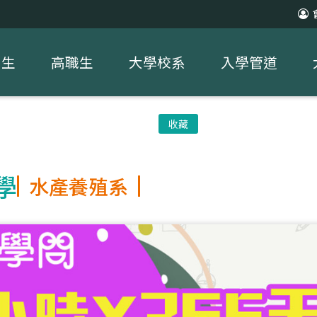
中生
高職生
大學校系
入學管道
收藏
學
水產養殖系