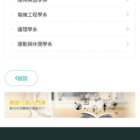
1
電機工程學系
雙主修人數
113學年度上學期
護理學系
1
113學年度下學期
運動與休閒學系
1
學系電話
(082)313530
返回
學系地址
金門縣金寧鄉大學路1號