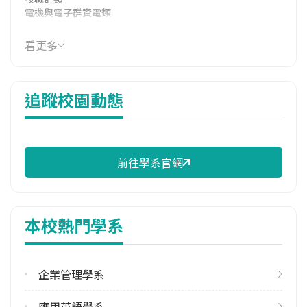
電機與電子群資電類
114年學費
看更多
15,484 元/學期
114年雜費
追蹤校園動態
9,906 元/學期
114年註冊率
88.89%
前往學系官網
校際選課人數
113學年度上學期
5
本校熱門學系
113學年度下學期
5
企業管理學系
修輔系人數
113學年度下學期
應用英語學系