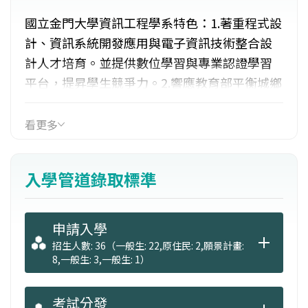
國立金門大學資訊工程學系特色：1.著重程式設
計、資訊系統開發應用與電子資訊技術整合設
計人才培育。並提供數位學習與專業認證學習
平台，提昇學生競爭力。2.響應教育部平衡城鄉
數位學習政策，發揮志工服務學習精神。3.發揮
地區產業特色，著重多媒體觀光資訊與電子商
看更多
務發展之資訊應用。4.課程規劃上著重於多媒體
遊戲設計、資訊網路和嵌入式系統等三大主
入學管道錄取標準
軸。
申請入學
招生人數: 36（一般生: 22,原住民: 2,願景計畫:
8,一般生: 3,一般生: 1）
考試分發