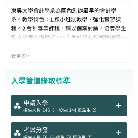
東吳大學會計學系為國內創辦最早的會計學
系。教學特色：1.採小班制教學，強化實習課
程。2.會計專業課程，輔以個案討論，培養學生
獨立思考及溝通能力。3.會計核心課程實施統一
教材、統一進度及統一考試之教學制度，以紮
實學識基礎。4.規劃會計資訊專業課程，以增進
看更多
學生之資訊素養及資訊處理能力。5.為使學生充
分掌握國際化及多元化之潮流，延聘國際及兩
入學管道錄取標準
岸著名學者任教，並加強國內外校際間交流，
為全國會計學系之先驅。設有學士班、碩士班
供港澳僑生就讀。
申請入學
招生人數: 146（一般生: 144,離島生: 2）
考試分發
招生人數: 76（一般生: 74,原住民: 2）