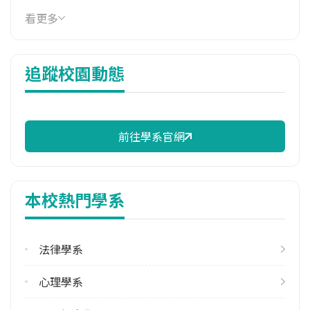
114年學費
看更多
40,160 元/學期
114年雜費
追蹤校園動態
8,950 元/學期
114年註冊率
98.28%
前往學系官網
校際選課人數
113學年度上學期
4
本校熱門學系
113學年度下學期
15
法律學系
修輔系人數
113學年度上學期
心理學系
24
113學年度下學期