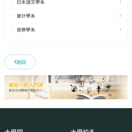
日本語文學系
16
會計學系
雙主修人數
113學年度上學期
音樂學系
27
113學年度下學期
19
返回
學系電話
(02)23111531 #2580
學系地址
臺北市中正區貴陽街一段 56 號