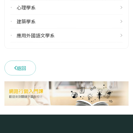
113學年度下學期
心理學系
40
建築學系
雙主修人數
113學年度上學期
應用外國語文學系
4
113學年度下學期
4
返回
學系電話
(03)2656300
學系地址
桃園市中壢區中北路200號