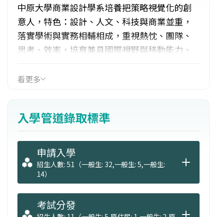
中原大學商業設計學系培養把策略視覺化的創
意人，特色：設計、人文、科技與商業並重，
落實學術與實務相輔相成，重視熱忱、團隊、
思考、效率，培育兼具國際視野與移動能力、
創意美感與策略規劃能力的高階行銷設計人
才。 出路：平面設計、編輯出版、影音傳播、
看更多
影像創作、包裝設計、廣告企劃設計、品牌設
計規劃、網頁設計、介面設計及文創相關產
入學管道錄取標準
業。
申請入學
招生人數: 51（一般生: 32,一般生: 5,一般生:
14）
考試分發
招生人數: 11（一般生: 5,原住民: 1,一般生: 2,原