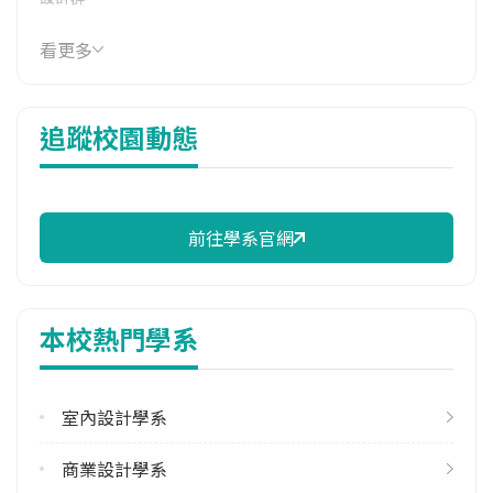
114年學費
看更多
41,380 元/學期
114年雜費
追蹤校園動態
14,170 元/學期
114年註冊率
98.80%
前往學系官網
校際選課人數
113學年度上學期
16
本校熱門學系
113學年度下學期
19
室內設計學系
修輔系人數
113學年度上學期
商業設計學系
34