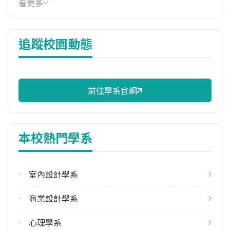
看更多
8,440 元/學期
114年註冊率
追蹤校園動態
98.02%
校際選課人數
113學年度上學期
12
前往學系官網
修輔系人數
113學年度上學期
本校熱門學系
49
雙主修人數
室內設計學系
113學年度上學期
7
商業設計學系
雙聯學制人數
心理學系
113學年度上學期