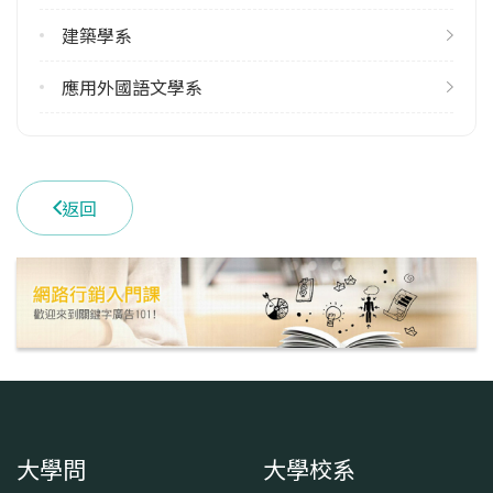
4
建築學系
學系電話
應用外國語文學系
(03)2655500
學系地址
桃園市中壢區中北路200號
返回
大學問
大學校系