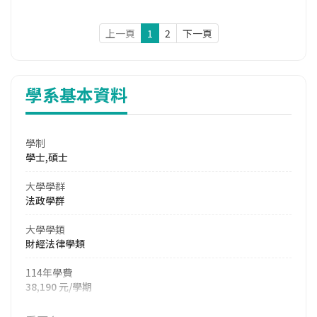
上一頁
1
2
下一頁
學系基本資料
學制
學士,碩士
大學學群
法政學群
大學學類
財經法律學類
114年學費
38,190 元/學期
114年雜費