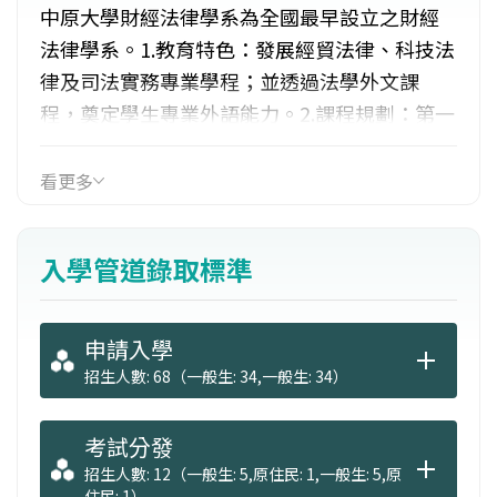
中原大學財經法律學系為全國最早設立之財經
法律學系。1.教育特色：發展經貿法律、科技法
律及司法實務專業學程；並透過法學外文課
程，奠定學生專業外語能力。2.課程規劃：第一
至第三學年為基礎法律與基礎財經課程，第四
與第五學年重點於經貿法律、科技法律及司法
看更多
實務三組專業財經法學程。3.就業出路：可從事
高科技公司、貿易公司之企業法務；或任職各
入學管道錄取標準
大銀行、保險、證券商等金融機構；或加入稅
務機關、律師或會計師事務所等。
申請入學
招生人數: 68（一般生: 34,一般生: 34）
考試分發
招生人數: 12（一般生: 5,原住民: 1,一般生: 5,原
住民: 1）