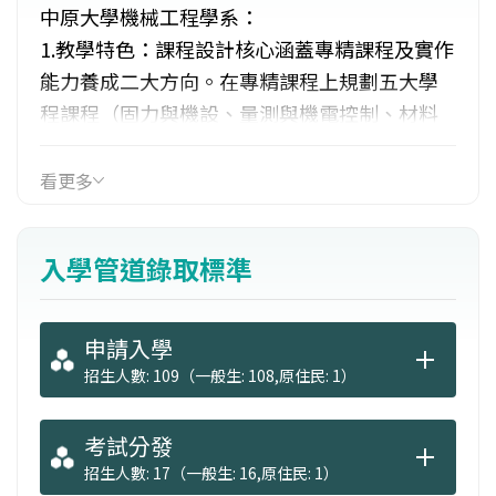
中原大學機械工程學系：
1.教學特色：課程設計核心涵蓋專精課程及實作
能力養成二大方向。在專精課程上規劃五大學
程課程（固力與機設、量測與機電控制、材料
與製造、熱流與能源、模具與成型），導入產
業分流之介紹及輔導，再搭配業師之專業講
看更多
座，使學生在修習學程的過程獲得紮實的訓
練，奠定良好的基礎向下紮根。2.未來出路：舉
入學管道錄取標準
凡機械設備、電子、資訊產業、汽車工業、各
製造領域相關研發單位及工程公司，化工、生
物科技等生產事業。
申請入學
招生人數: 109（一般生: 108,原住民: 1）
考試分發
招生人數: 17（一般生: 16,原住民: 1）