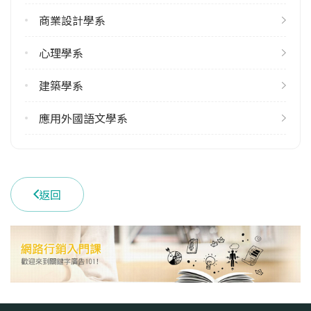
113學年度上學期
商業設計學系
56
113學年度下學期
心理學系
51
建築學系
雙主修人數
113學年度上學期
應用外國語文學系
6
113學年度下學期
8
返回
學系電話
(03)2654300
學系地址
桃園市中壢區中北路200號