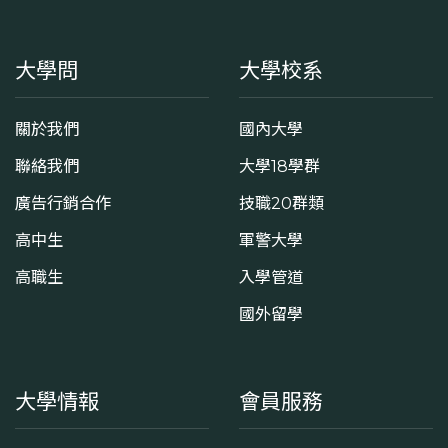
大學問
大學校系
關於我們
國內大學
聯絡我們
大學18學群
廣告行銷合作
技職20群類
高中生
軍警大學
高職生
入學管道
國外留學
大學情報
會員服務