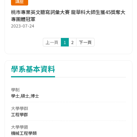
講座
桃市專業英文聽寫詞彙大賽 龍華科大師生獲45獎奪大
專團體冠軍
2023-07-24
上一頁
1
2
下一頁
學系基本資料
學制
學士,碩士,博士
大學學群
工程學群
大學學類
機械工程學類