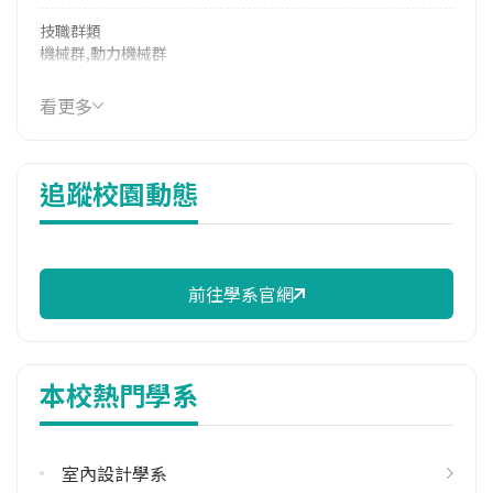
技職群類
機械群,動力機械群
114年學費
看更多
41,380 元/學期
114年雜費
追蹤校園動態
14,170 元/學期
114年註冊率
100.00%
前往學系官網
校際選課人數
113學年度上學期
21
本校熱門學系
113學年度下學期
32
室內設計學系
修輔系人數