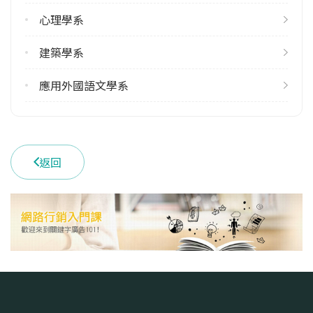
113學年度下學期
心理學系
14
建築學系
雙主修人數
113學年度上學期
應用外國語文學系
2
113學年度下學期
3
返回
學系電話
(03)2654100
學系地址
桃園市中壢區中北路200號