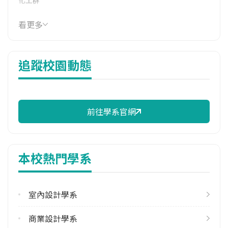
114年學費
看更多
41,380 元/學期
114年雜費
追蹤校園動態
14,170 元/學期
114年註冊率
98.67%
前往學系官網
校際選課人數
113學年度上學期
11
本校熱門學系
113學年度下學期
31
室內設計學系
修輔系人數
113學年度上學期
商業設計學系
14