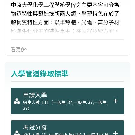
中原大學化學工程學系學習之主要內容可分為
物質特性與製造技術兩大類。學習特色在於了
解物質特性方面，以半導體、光電、高分子材
料與生化分子的特性為主；在製程技術方面，
以清淨製程、電子材料、生物製程與環境能源
科技的學習為主，並設計材料、生物、環境與
看更多
程序工程學程，提供學生多元化的選擇。化工
所學，由分子設計到系統工程，由技術突破到
入學管道錄取標準
經濟評估，就業領域廣泛，從傳統產業至科技
產業，具有多元的發展空間。
申請入學
招生人數: 111（一般生: 37,一般生: 37,一般生:
37）
考試分發
招生人數: 18（一般生: 5,原住民: 1,一般生: 5,原