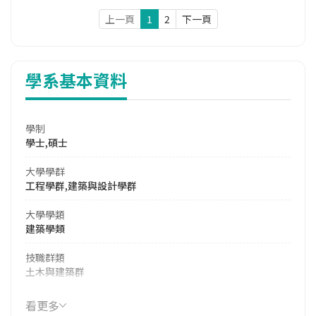
上一頁
1
2
下一頁
學系基本資料
學制
學士,碩士
大學學群
工程學群,建築與設計學群
大學學類
建築學類
技職群類
土木與建築群
114年學費
看更多
41,380 元/學期