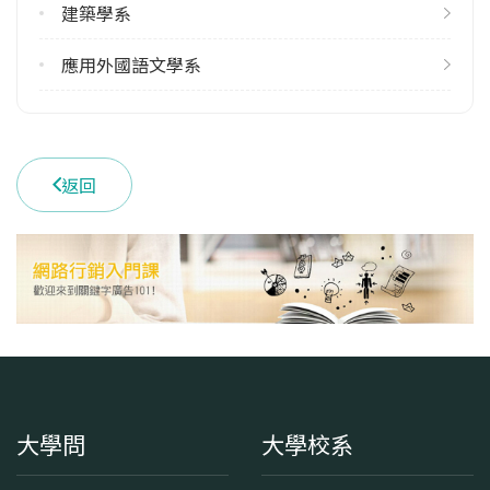
建築學系
雙主修人數
113學年度上學期
應用外國語文學系
3
113學年度下學期
2
返回
學系電話
(03)2656100
學系地址
桃園市中壢區中北路200號
大學問
大學校系