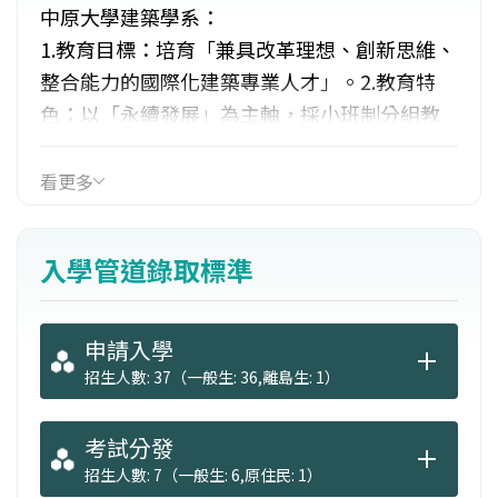
中原大學建築學系：
1.教育目標：培育「兼具改革理想、創新思維、
整合能力的國際化建築專業人才」。2.教育特
色：以「永續發展」為主軸，採小班制分組教
學，著重師生一對一的師徒制訓練。3.課程規
劃：課程包括「建築設計」、「都市環境」、
看更多
「科學技術」、「歷史理論」、「專業通識」
等5大領域，畢業前必須完成兩階段的業界實
入學管道錄取標準
習。4.就業出路：建築師、室內設計師、結構技
師、景觀設計師、建設公司、營造廠、土地開
發、顧問公司、公務員、學術研究。
申請入學
招生人數: 37（一般生: 36,離島生: 1）
考試分發
招生人數: 7（一般生: 6,原住民: 1）