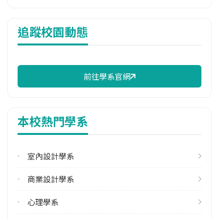
114年雜費
追蹤校園動態
14,170 元/學期
114年註冊率
96.23%
前往學系官網
校際選課人數
113學年度上學期
1
本校熱門學系
113學年度下學期
3
室內設計學系
修輔系人數
113學年度上學期
商業設計學系
22
113學年度下學期
心理學系
16