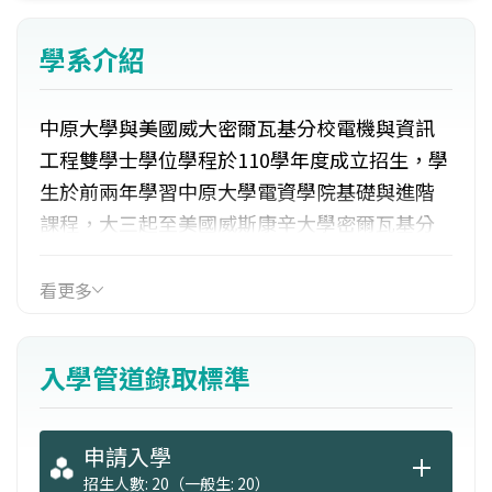
學系介紹
中原大學與美國威大密爾瓦基分校電機與資訊
工程雙學士學位學程於110學年度成立招生，學
生於前兩年學習中原大學電資學院基礎與進階
課程，大三起至美國威斯康辛大學密爾瓦基分
校學習相關專業課程。本學程打造具獨立性的
全球型專業人才，使學生接軌國際，四年即可
看更多
獲得中原大學與美國威斯康辛大學雙學士學位
文憑。學生英文檢定門檻在中原大學前兩年須
入學管道錄取標準
達到威斯康辛大學密爾瓦基分校的要求，方可
出國繼續大三之課程。因此，本學程安排英語
檢定證照考試輔導機制，並且採用全英語授
申請入學
課。
招生人數: 20（一般生: 20）