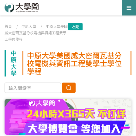
Tog
nav
首頁
/
中原大學
/
中原大學美國
收藏
威大密爾瓦基分校電機與資訊工程雙學
士學位學程
中
中原大學美國威大密爾瓦基分
原
校電機與資訊工程雙學士學位
大
學程
學