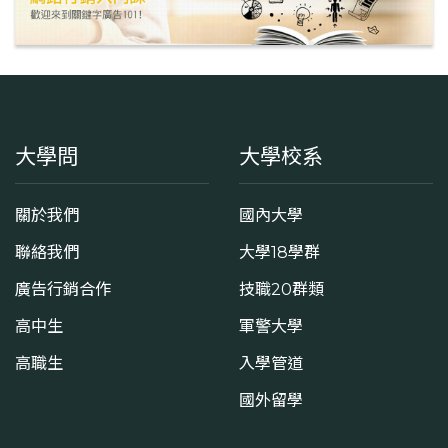
大學問
大學校系
關於我們
國內大學
聯絡我們
大學18學群
廣告行銷合作
技職20群類
高中生
軍警大學
高職生
入學管道
國外留學