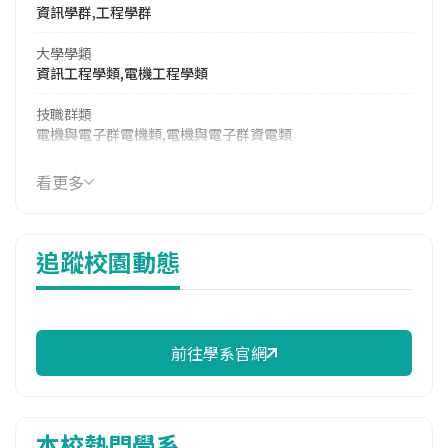
資訊學群,工程學群
大學學類
資訊工程學類,電機工程學類
技職群類
電機與電子群電機類,電機與電子群資電類
114年學費
看更多
124,410 元/學期
114年雜費
追蹤校園動態
17,330 元/學期
114年註冊率
100.00%
前往學系官網
雙聯學制人數
113學年度上學期
34
本校熱門學系
113學年度下學期