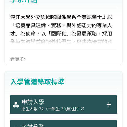
淡江大學外交與國際關係學系全英語學士班以
「培養兼具理論、實務、與外語能力的專業人
才」為使命，以「國際化」為發展策略，採用
全英文教學並廣招外籍學生，以建構優質的跨
文化學習環境。初期規劃招收外籍生人數以達
全系學生總人數的1/3為目標，爾後逐步增加至
看更多
全系學生人數的50%，讓學生在國際化的環境
下，與來自全世界各地的學生共同學習、成
入學管道錄取標準
長。
為了讓理論與實務的應用有所聚焦，並與產業
申請入學
有更密切的連結，本系在國際研究學院各區域
招生人數: 32（一般生: 30,原住民: 2）
研究所的支援下，特別規劃北美、拉丁美洲、
歐盟、俄羅斯、東北亞、東南亞、大陸等全球
考試分發