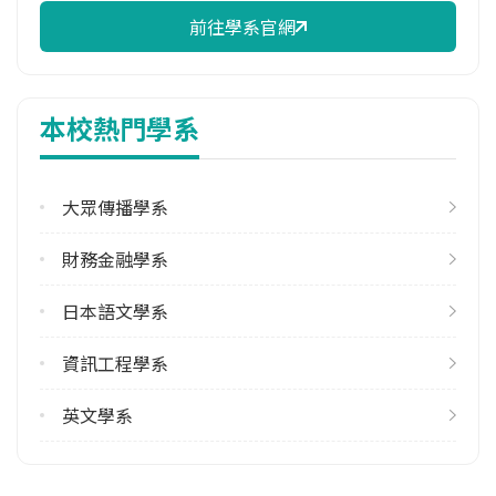
1
前往學系官網
113學年度下學期
3
本校熱門學系
修輔系人數
113學年度上學期
9
大眾傳播學系
113學年度下學期
財務金融學系
6
日本語文學系
雙主修人數
113學年度上學期
資訊工程學系
5
113學年度下學期
英文學系
5