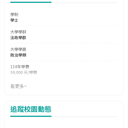
學制
學士
大學學群
法政學群
大學學類
政治學類
114年學費
39,000 元/學期
114年雜費
看更多
7,880 元/學期
114年註冊率
追蹤校園動態
98.33%
校際選課人數
113學年度上學期