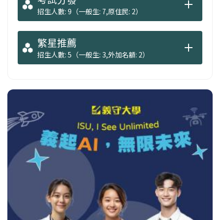
各主要區域政經發展的相關課程，使學生能有
招生人數: 9（一般生: 7,原住民: 2）
效掌握相關區域政經發展的現況與趨勢，培養
各區域發展實務的專才，擴大本系畢業生未來
繁星推薦
職涯發展上的選項。
招生人數: 5（一般生: 3,外加名額: 2）