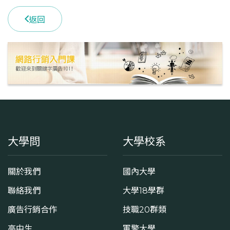
學系電話
(02)26215656 #3615
返回
學系地址
新北市淡水區英專路151號
大學問
大學校系
關於我們
國內大學
聯絡我們
大學18學群
廣告行銷合作
技職20群類
高中生
軍警大學