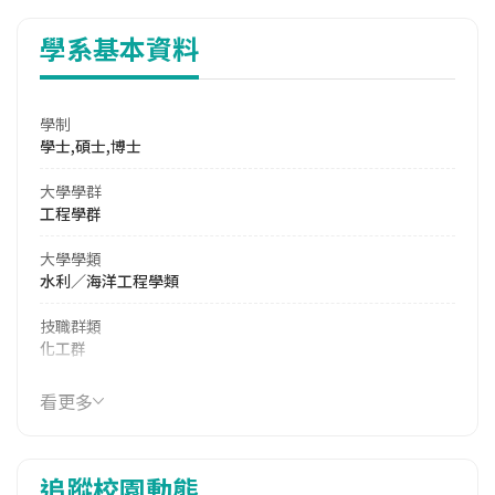
學系基本資料
學制
學士,碩士,博士
大學學群
工程學群
大學學類
水利／海洋工程學類
技職群類
化工群
114年學費
看更多
40,800 元/學期
114年雜費
追蹤校園動態
13,920 元/學期