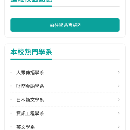
114年註冊率
91.80%
前往學系官網
校際選課人數
113學年度上學期
5
本校熱門學系
113學年度下學期
6
大眾傳播學系
修輔系人數
113學年度上學期
財務金融學系
8
113學年度下學期
日本語文學系
7
資訊工程學系
雙主修人數
113學年度上學期
英文學系