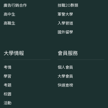
廣告行銷合作
技職20群類
高中生
軍警大學
高職生
入學管道
國外留學
大學情報
會員服務
考情
個人會員
學習
大學會員
考題
快速查榜
校園
活動