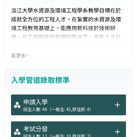
淡江大學水資源及環境工程學系教學目標在於
成就全方位的工程人才，在紮實的水資源及環
境工程教育基礎上，能應用新科技於技術研
發，在工程與技術知識的陶冶下，亦有人文社
會的涵養及資源保育的胸懷，不僅是腳踏實地
的工程師，更是永續社會的領導者。分為水資
看更多
源工程及環境工程二組，課程兼顧水資源及環
境工程之分析、規劃、設計，並加強學生對電
入學管道錄取標準
腦與資訊科技的應用能力，訓練學生熟習基本
程式語言與各種工程軟體之應用。並增加管
理、策略方面之課程。
申請入學
招生人數: 49（一般生: 45,原住民: 4）
考試分發
招生人數: 12（一般生: 10,原住民: 2）