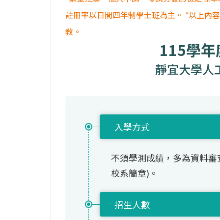
註冊率以日間四年制學士班為主。 *以上內
教。
115學
靜宜大學人
入學方式
不須學測成績，多為資料審
校系簡章)。
招生人數