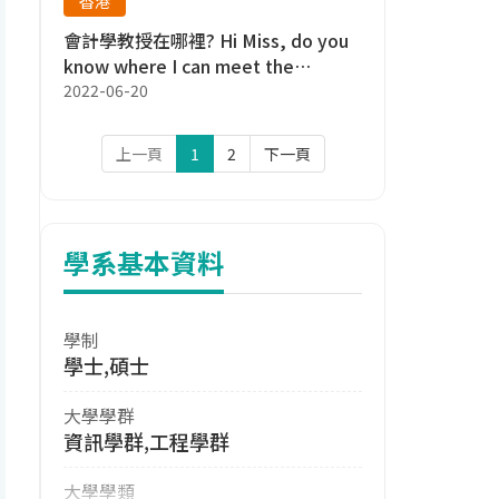
香港
會計學教授在哪裡? Hi Miss, do you
know where I can meet the
accounting teacher?
2022-06-20
上一頁
1
2
下一頁
學系基本資料
學制
學士,碩士
大學學群
資訊學群,工程學群
大學學類