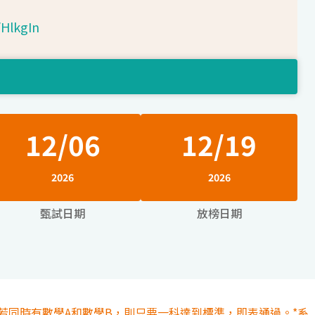
/HlkgIn
12/06
12/19
2026
2026
甄試日期
放榜日期
若同時有數學A和數學B，則只要一科達到標準，即表通過。*系