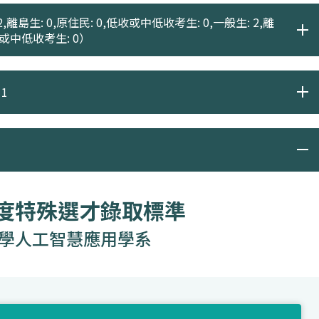
,離島生: 0,原住民: 0,低收或中低收考生: 0,一般生: 2,離
低收或中低收考生: 0）
1
年度特殊選才錄取標準
學人工智慧應用學系