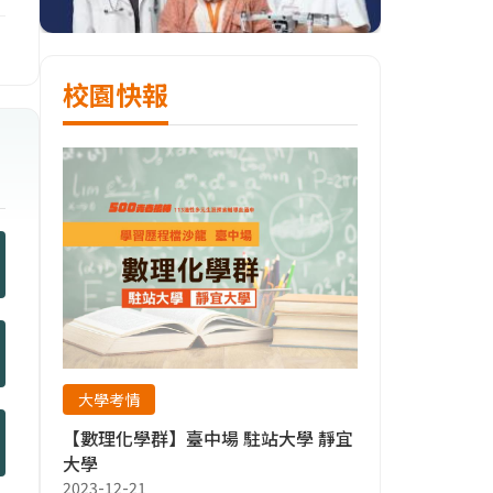
校園快報
大學考情
【數理化學群】臺中場 駐站大學 靜宜
大學
2023-12-21