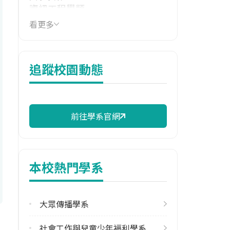
資訊工程學類
看更多
技職群類
電機與電子群資電類
114年學費
追蹤校園動態
39,004 元/學期
114年雜費
12,870 元/學期
前往學系官網
114年註冊率
100.00%
本校熱門學系
校際選課人數
113學年度上學期
2
大眾傳播學系
修輔系人數
社會工作與兒童少年福利學系