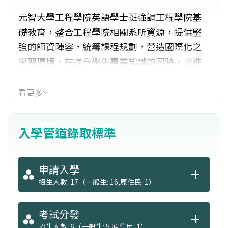
元智大學工程學院英語學士班強調工程學院基
礎教育，整合工程學院相關系所資源，提供堅
強的師資陣容，統籌課程規劃，營造國際化之
學習環境，在提升學生專業知識的同時，增進
其外語能力，涵養其多元包容的國際視野，並
提供學生出國實習及交換修習學分之機會，以
看更多
建立完整的國際化教學模式，培養具備國際競
爭力之學生。此外，提供完整的工程跨領域學
入學管道錄取標準
習平台，延伸學生知識觸角，提供延後分流的
機會。本學程多元跨領域的課程組合，可使學
生成為具有工程專業的科技整合人才，學生能
申請入學
在知識內化過程，從不同領域的專業知識激發
招生人數: 17（一般生: 16,原住民: 1）
創新思維，也能藉以發展多元專長，提升未來
就業競爭力，成為跨領域的專業工程人才。
考試分發
招生人數: 6（一般生: 5,原住民: 1）