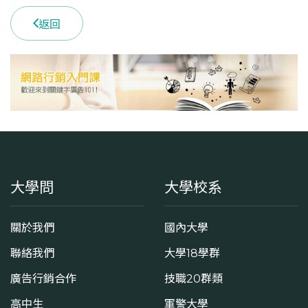
返回
大學問
大學校系
關於我們
國內大學
聯絡我們
大學18學群
廣告行銷合作
技職20群類
高中生
軍警大學