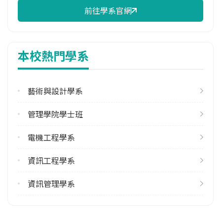
1
前往學系官網
雙主修人數
113學年度上學期
本校熱門學系
2
113學年度下學期
1
藝術與設計學系
學系電話
管理學院學士班
(03)4638800 #2451
電機工程學系
學系地址
桃園市中壢區遠東路 135 號
資訊工程學系
資訊管理學系