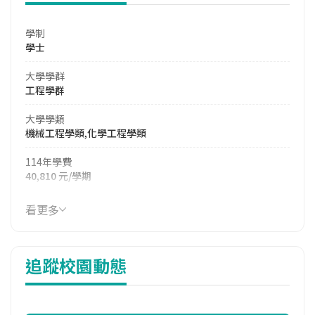
學制
學士
大學學群
工程學群
大學學類
機械工程學類,化學工程學類
114年學費
40,810 元/學期
114年雜費
看更多
15,230 元/學期
114年註冊率
追蹤校園動態
94.59%
修輔系人數
113學年度下學期