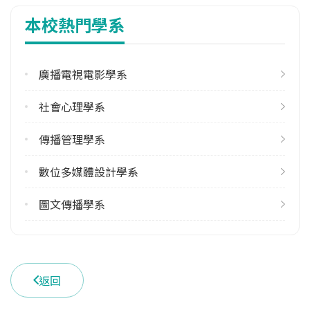
本校熱門學系
113學年度下學期
22
廣播電視電影學系
修輔系人數
113學年度上學期
社會心理學系
6
113學年度下學期
傳播管理學系
6
數位多媒體設計學系
雙主修人數
113學年度上學期
圖文傳播學系
3
113學年度下學期
4
返回
學系電話