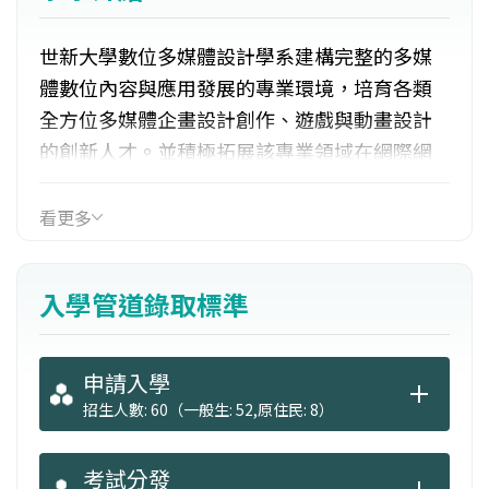
世新大學數位多媒體設計學系建構完整的多媒
體數位內容與應用發展的專業環境，培育各類
全方位多媒體企畫設計創作、遊戲與動畫設計
的創新人才。並積極拓展該專業領域在網際網
路及互動式傳播等各方面多媒體的應用，引領
跨入2D、3D動畫遊戲及數位娛樂科技新媒體傳
看更多
播的匯流時代。
入學管道錄取標準
申請入學
招生人數: 60（一般生: 52,原住民: 8）
考試分發