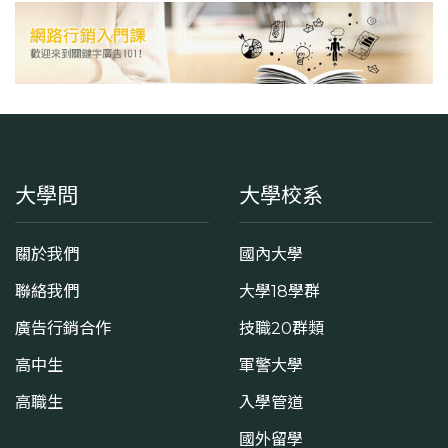
(02)22368225 #3291
學系地址
臺北市文山區木柵路一段17巷1號
大學問
大學校系
關於我們
國內大學
聯絡我們
大學18學群
廣告行銷合作
技職20群類
高中生
軍警大學
高職生
入學管道
國外留學