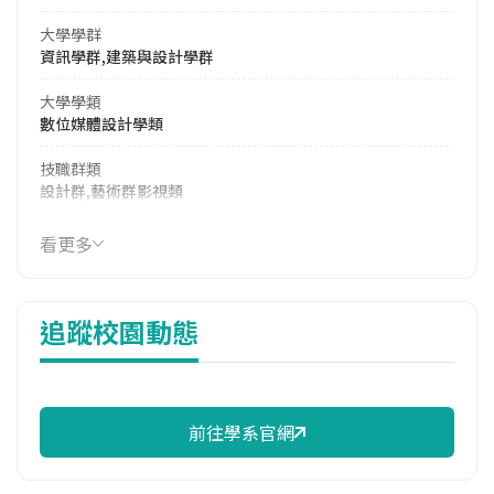
大學學群
資訊學群,建築與設計學群
大學學類
數位媒體設計學類
技職群類
設計群,藝術群影視類
114年學費
看更多
42,750 元/學期
114年雜費
追蹤校園動態
14,590 元/學期
114年註冊率
99.31%
前往學系官網
校際選課人數
113學年度上學期
4