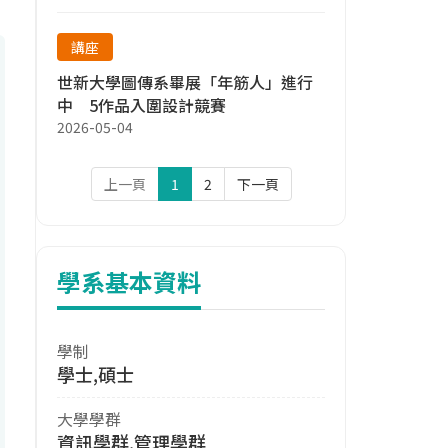
講座
世新大學圖傳系畢展「年筋人」進行
中 5作品入圍設計競賽
2026-05-04
上一頁
1
2
下一頁
學系基本資料
學制
學士,碩士
大學學群
資訊學群,管理學群