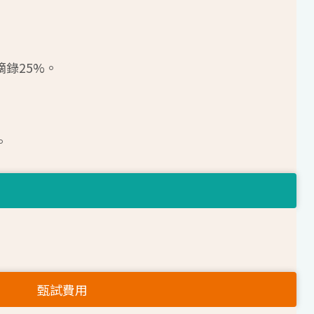
摘錄25%。
。
甄試費用