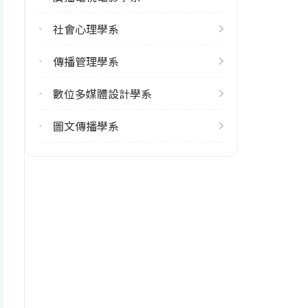
6
113學年度下學期
社會心理學系
29
傳播管理學系
修輔系人數
數位多媒體設計學系
113學年度上學期
11
圖文傳播學系
113學年度下學期
10
雙主修人數
113學年度上學期
5
113學年度下學期
6
學系電話