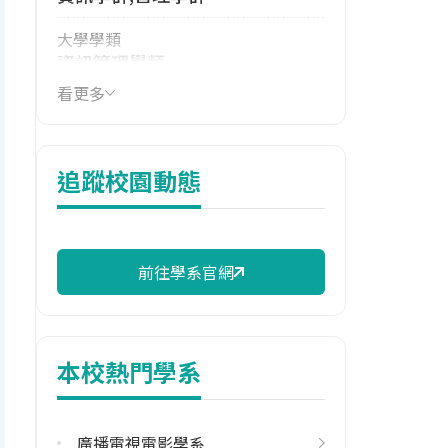
大學學類
資訊管理學類
看更多
技職群類
電機與電子群資電類,商業與管理
群
追蹤校園動態
114年學費
42,750 元/學期
114年雜費
前往學系官網
14,590 元/學期
114年註冊率
100.00%
本校熱門學系
校際選課人數
113學年度上學期
廣播電視電影學系