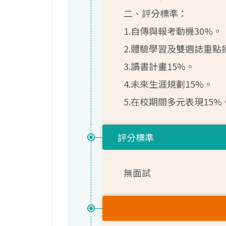
二、評分標準：
1.自傳與報考動機30%。
2.體驗學習及雙週誌重點
3.讀書計畫15%。
4.未來生涯規劃15%。
5.在校期間多元表現15%
評分標準
無面試