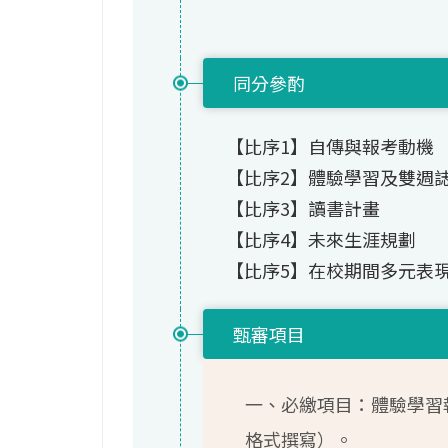
同分參酌
【比序1】自傳與報考動機
【比序2】體驗學習及雙週
【比序3】讀書計畫
【比序4】未來生涯規劃
【比序5】在校期間多元表
甄審項目
一、必繳項目：體驗學習
格式撰寫）。