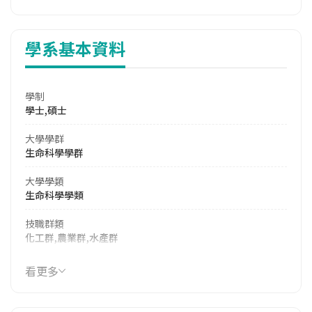
學系基本資料
學制
學士,碩士
大學學群
生命科學學群
大學學類
生命科學學類
技職群類
化工群,農業群,水產群
114年學費
看更多
39,615 元/學期
114年雜費