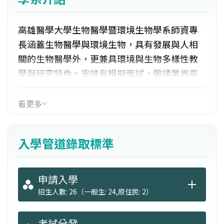
高雄醫學大學生物醫學暨環境生物學系師資專
長涵蓋生物醫學與環境生物，具有發展與人相
關的生物醫學外，更兼具環境與生物多樣性教
學與研究特色。安排有模擬面試，邀請業界高
階主管擔任面試官，讓同學提早有求職面試經
驗。此外，實務課程乃鼓勵同學投入實驗室研
看更多
究工作，或利用寒暑假至校外產、官、學機構
進行短期實習，不僅獲得專業知識，實際評估
入學管道錄取標準
是否適合往研究領域發展；對未來計畫進修研
究所者，預先具備基礎能力，亦可跟隨老師學
習從事研究的堅持、熱忱及樂趣。
申請入學
招生人數: 26（一般生: 24,原住民: 2）
考試分發