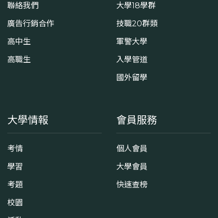
聯絡我們
大學18學群
廣告行銷合作
技職20群類
高中生
軍警大學
高職生
入學管道
國外留學
大學情報
會員服務
考情
個人會員
學習
大學會員
考題
快速查榜
校園