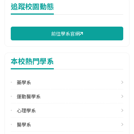
追蹤校園動態
13,073 元/學期
114年註冊率
96.00%
前往學系官網
校際選課人數
113學年度上學期
10
本校熱門學系
113學年度下學期
2
藥學系
修輔系人數
113學年度上學期
運動醫學系
1
113學年度下學期
心理學系
1
醫學系
學系電話