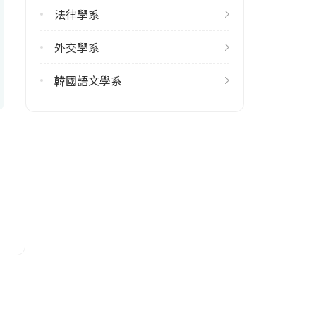
57
法律學系
113學年度下學期
外交學系
62
韓國語文學系
雙主修人數
113學年度上學期
39
113學年度下學期
46
學系電話
(02)29393091 #67379
學系地址
臺北市文山區指南路二段64號