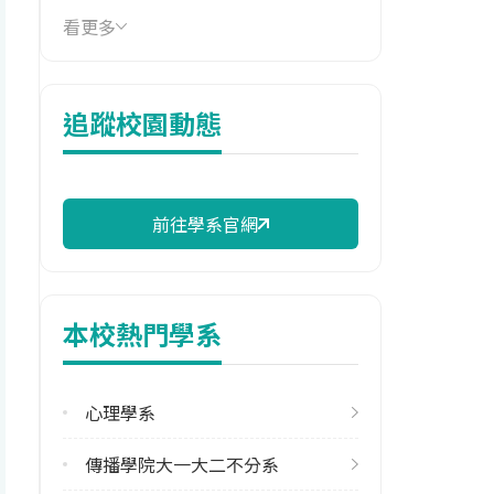
看更多
114年學費
17,480 元/學期
114年雜費
追蹤校園動態
10,950 元/學期
114年註冊率
91.84%
前往學系官網
校際選課人數
113學年度上學期
4
本校熱門學系
113學年度下學期
6
心理學系
修輔系人數
傳播學院大一大二不分系
113學年度上學期