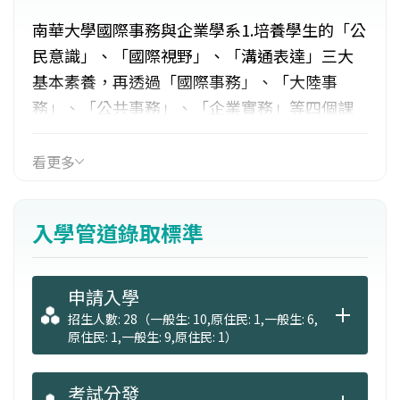
南華大學國際事務與企業學系1.培養學生的「公
民意識」、「國際視野」、「溝通表達」三大
基本素養，再透過「國際事務」、「大陸事
務」、「公共事務」、「企業實務」等四個課
程模組，與「教育與學術研究」、「政府與公
共事務」、「媒體與文化出版」、「企業與經
看更多
營管理」等四大職涯發展方向相結合。3.就業面
向寬廣，凡中外企業涉及中國大陸及歐亞地區
入學管道錄取標準
板塊業務部門、政府公職、政黨黨工、國會助
理、智庫研究人員、基金會幹部、報社記者及
傳播廣告相關人員皆宜。
申請入學
招生人數: 28（一般生: 10,原住民: 1,一般生: 6,
原住民: 1,一般生: 9,原住民: 1）
考試分發