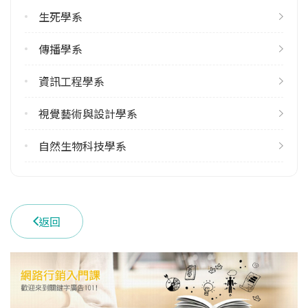
4
生死學系
雙聯學制人數
傳播學系
113學年度上學期
資訊工程學系
1
視覺藝術與設計學系
學系電話
(05)2721001 #2350
自然生物科技學系
學系地址
嘉義縣大林鎮南華路一段55號
返回