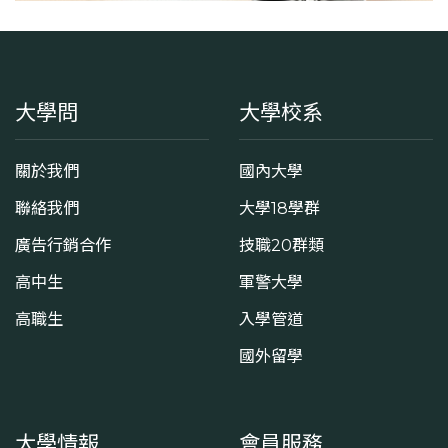
大學問
大學校系
關於我們
國內大學
聯絡我們
大學18學群
廣告行銷合作
技職20群類
高中生
軍警大學
高職生
入學管道
國外留學
大學情報
會員服務