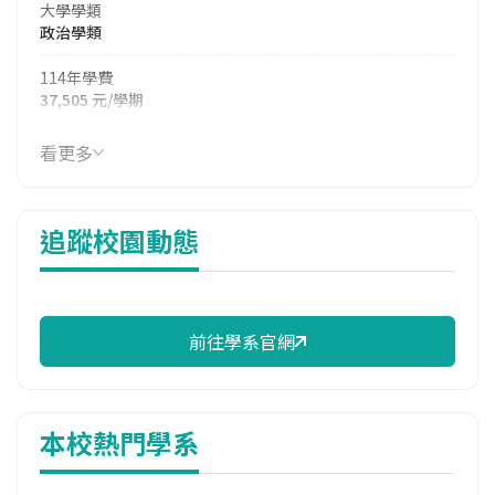
大學學類
政治學類
114年學費
37,505 元/學期
114年雜費
看更多
7,360 元/學期
114年註冊率
追蹤校園動態
84.21%
修輔系人數
113學年度上學期
7
前往學系官網
113學年度下學期
1
本校熱門學系
雙主修人數
113學年度上學期