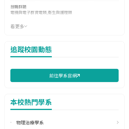
技職群類
電機與電子群資電類,衛生與護理類
114年學費
看更多
39,800 元/學期
114年雜費
追蹤校園動態
16,310 元/學期
114年註冊率
100.00%
前往學系官網
修輔系人數
113學年度上學期
1
本校熱門學系
113學年度下學期
1
物理治療學系
學系電話
(04)24730022 #12186