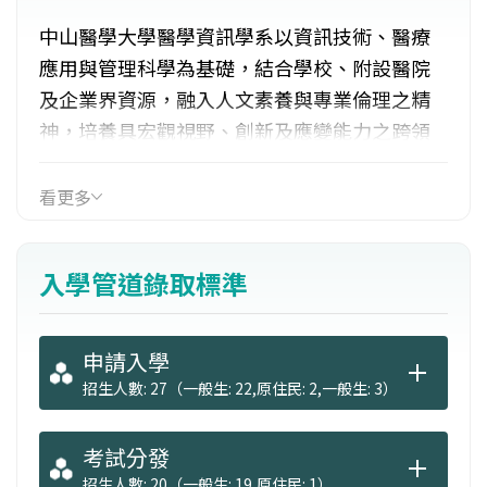
中山醫學大學醫學資訊學系以資訊技術、醫療
應用與管理科學為基礎，結合學校、附設醫院
及企業界資源，融入人文素養與專業倫理之精
神，培養具宏觀視野、創新及應變能力之跨領
域醫療資訊管理人才。發展強調1.醫學資訊相關
研究。2.跨領域資訊應用與整合。3.管理科學應
看更多
用與醫療決策分析。專業能力有：程式設計、
網路管理、影像處理、智慧型輔助科技系統設
入學管道錄取標準
計、管理與決策分析等。學生為跨生醫、資
訊、管理與通訊領域人才。
申請入學
招生人數: 27（一般生: 22,原住民: 2,一般生: 3）
考試分發
招生人數: 20（一般生: 19,原住民: 1）