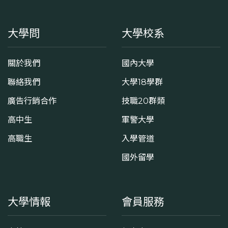
大學問
大學校系
關於我們
國內大學
聯絡我們
大學18學群
廣告行銷合作
技職20群類
高中生
軍警大學
高職生
入學管道
國外留學
大學情報
會員服務