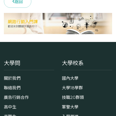
返回
1
113學年度下學期
1
學系電話
(03)4227151 #66300
學系地址
桃園市中壢區中大路300號
大學問
大學校系
關於我們
國內大學
聯絡我們
大學18學群
廣告行銷合作
技職20群類
高中生
軍警大學