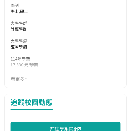
學制
學士,碩士
大學學群
財經學群
大學學類
經濟學類
114年學費
17,330 元/學期
114年雜費
看更多
7,540 元/學期
114年註冊率
追蹤校園動態
100.00%
校際選課人數
113學年度上學期
7
前往學系官網