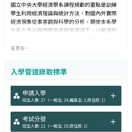
國立中央大學經濟學系課程規劃的重點是訓練
學生利用經濟理論與統計方法，對國內外實際
經濟現象從事客觀與科學的分析，期使本系學
生能在多元與國際高度競爭環境下，以嚴謹的
專業訓練成果貢獻所長，符合產、官、學界之
人力需求，進而提升我國產業競爭力。 為國內
看更多
國立大學中少數屬於管理學院之經濟系，學生
非常方便選修管理學院其他科系之課程，因而
入學管道錄取標準
能兼具管理方面之知識，有助日後事業之發
展。
申請入學
招生人數: 27（一般生: 24,離島生: 2,原住民: 1）
考試分發
招生人數: 11（一般生: 10,原住民: 1）